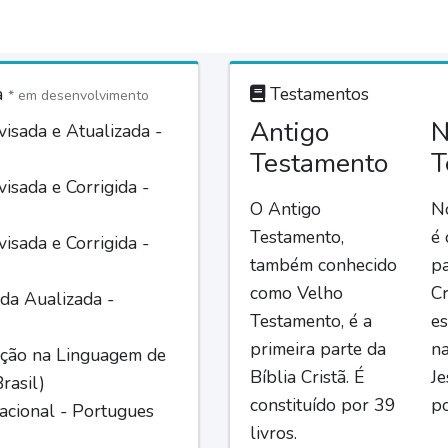
a
Testamentos
* em desenvolvimento
Antigo
N
isada e Atualizada -
Testamento
T
isada e Corrigida -
O Antigo
N
Testamento,
é
isada e Corrigida -
também conhecido
pa
como Velho
Cr
da Aualizada -
Testamento, é a
es
primeira parte da
n
ção na Linguagem de
Bíblia Cristã. É
Je
rasil)
constituído por 39
po
acional - Portugues
livros.