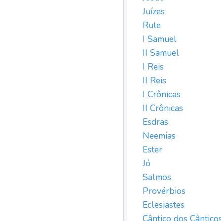
Juízes
Rute
I Samuel
II Samuel
I Reis
II Reis
I Crônicas
II Crônicas
Esdras
Neemias
Ester
Jó
Salmos
Provérbios
Eclesiastes
Cântico dos Cântico