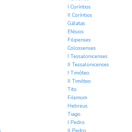
I Coríntios
II Coríntios
Gálatas
Efésios
Filipenses
Colossenses
I Tessalonicenses
II Tessalonicenses
I Timóteo
II Timóteo
Tito
Filemom
Hebreus
Tiago
I Pedro
s
II Pedro