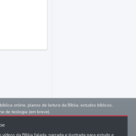
lica online, planos de leitura da Bíblia, estudos bíblicos,
ne de teologia (em breve).
be
 vídeos da Bíblia falada, narrada e ilustrada para estudo e