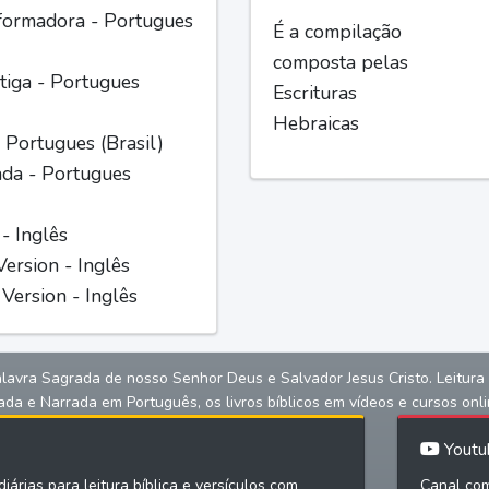
formadora - Portugues
É a compilação
composta pelas
iga - Portugues
Escrituras
Hebraicas
 Portugues (Brasil)
ada - Portugues
 - Inglês
ersion - Inglês
Version - Inglês
alavra Sagrada de nosso Senhor Deus e Salvador Jesus Cristo. Leitura bíb
ada e Narrada em Português, os livros bíblicos em vídeos e cursos onli
Youtu
iárias para leitura bíblica e versículos com
Canal com