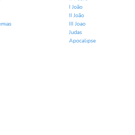
I João
II João
emias
III Joao
Judas
Apocalipse