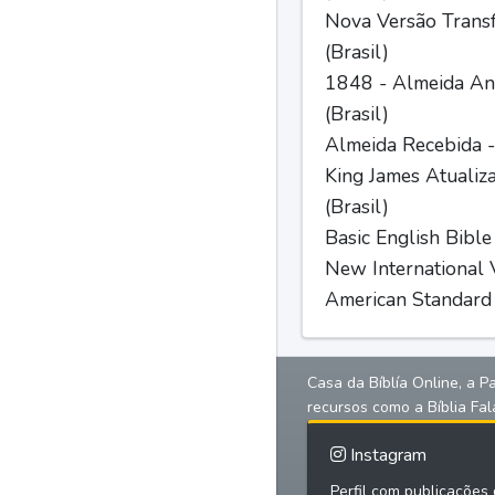
Nova Versão Trans
(Brasil)
1848 - Almeida Ant
(Brasil)
Almeida Recebida -
King James Atualiz
(Brasil)
Basic English Bible
New International V
American Standard 
Casa da Bíblía Online, a P
recursos como a Bíblia Fal
Instagram
Perfil com publicações d