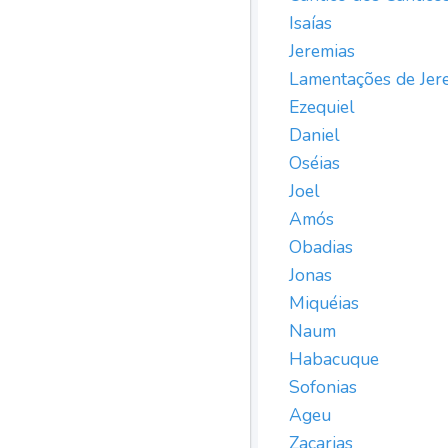
Isaías
Jeremias
Lamentações de Jer
Ezequiel
Daniel
Oséias
Joel
Amós
Obadias
Jonas
Miquéias
Naum
Habacuque
Sofonias
Ageu
Zacarias