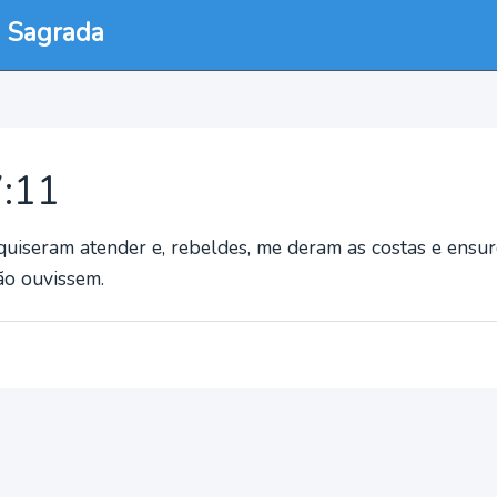
a Sagrada
7:11
quiseram atender e, rebeldes, me deram as costas e ensu
ão ouvissem.