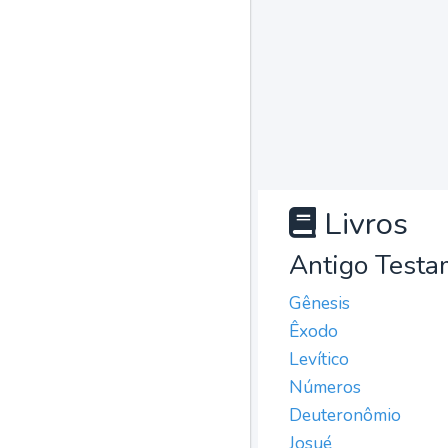
Livros
Antigo Testa
Gênesis
Êxodo
Levítico
Números
Deuteronômio
Josué