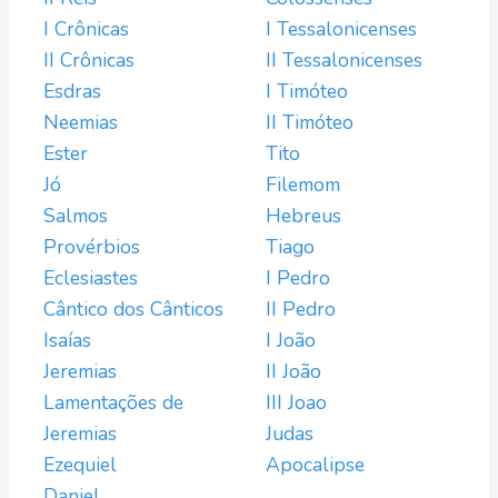
I Crônicas
I Tessalonicenses
II Crônicas
II Tessalonicenses
Esdras
I Timóteo
Neemias
II Timóteo
Ester
Tito
Jó
Filemom
Salmos
Hebreus
Provérbios
Tiago
Eclesiastes
I Pedro
Cântico dos Cânticos
II Pedro
Isaías
I João
Jeremias
II João
Lamentações de
III Joao
Jeremias
Judas
Ezequiel
Apocalipse
Daniel