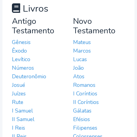
Livros
Antigo
Novo
Testamento
Testamento
Gênesis
Mateus
Êxodo
Marcos
Levítico
Lucas
Números
João
Deuteronômio
Atos
Josué
Romanos
Juízes
I Coríntios
Rute
II Coríntios
I Samuel
Gálatas
II Samuel
Efésios
I Reis
Filipenses
II Reis
Colossenses