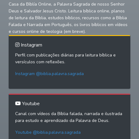
Casa da Bíblía Online, a Palavra Sagrada de nosso Senhor
Deus e Salvador Jesus Cristo. Leitura bíblica online, planos
de leitura da Bíblia, estudos bíblicos, recursos como a Bíblia
Falada e Narrada em Português, os livros bíblicos em vídeos
e cursos online de teologia (em breve).
Instagram
Perfil com publicações diárias para leitura bíblica e
versículos com reflexões.
Instagram @biblia.palavra.sagrada
Youtube
Canal com vídeos da Bíblia falada, narrada e ilustrada
para estudo e aprendizado da Palavra de Deus.
Youtube @biblia.palavra.sagrada