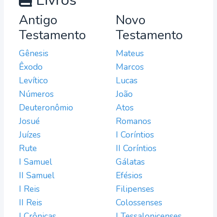
Livros
Antigo
Novo
Testamento
Testamento
Gênesis
Mateus
Êxodo
Marcos
Levítico
Lucas
Números
João
Deuteronômio
Atos
Josué
Romanos
Juízes
I Coríntios
Rute
II Coríntios
I Samuel
Gálatas
II Samuel
Efésios
I Reis
Filipenses
II Reis
Colossenses
I Crônicas
I Tessalonicenses