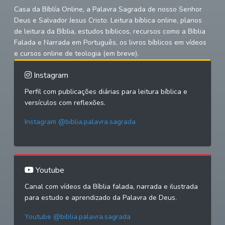
Casa da Bíblía Online, a Palavra Sagrada de nosso Senhor
Deus e Salvador Jesus Cristo. Leitura bíblica online, planos
de leitura da Bíblia, estudos bíblicos, recursos como a Bíblia
Falada e Narrada em Português, os livros bíblicos em vídeos
e cursos online de teologia (em breve).
Instagram
Perfil com publicações diárias para leitura bíblica e
versículos com reflexões.
Instagram @biblia.palavra.sagrada
Youtube
Canal com vídeos da Bíblia falada, narrada e ilustrada
para estudo e aprendizado da Palavra de Deus.
Youtube @biblia.palavra.sagrada