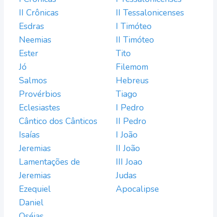
II Crônicas
II Tessalonicenses
Esdras
I Timóteo
Neemias
II Timóteo
Ester
Tito
Jó
Filemom
Salmos
Hebreus
Provérbios
Tiago
Eclesiastes
I Pedro
Cântico dos Cânticos
II Pedro
Isaías
I João
Jeremias
II João
Lamentações de
III Joao
Jeremias
Judas
Ezequiel
Apocalipse
Daniel
Oséias