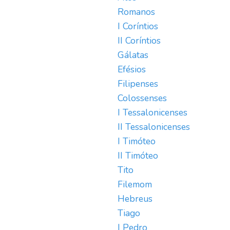
Romanos
I Coríntios
II Coríntios
Gálatas
Efésios
Filipenses
Colossenses
I Tessalonicenses
II Tessalonicenses
I Timóteo
II Timóteo
Tito
Filemom
Hebreus
Tiago
I Pedro