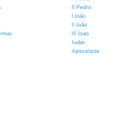
s
II Pedro
I João
II João
emias
III Joao
Judas
Apocalipse