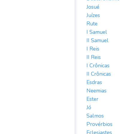
Josué
Juízes
Rute
I Samuel
II Samuel
I Reis
II Reis
I Crônicas
II Crônicas
Esdras
Neemias
Ester
Jó
Salmos
Provérbios
Eclesiastes