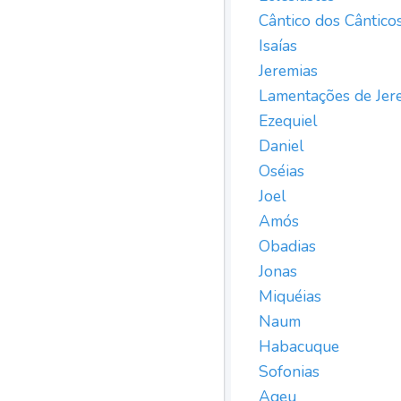
Cântico dos Cântico
Isaías
Jeremias
Lamentações de Jer
Ezequiel
Daniel
Oséias
Joel
Amós
Obadias
Jonas
Miquéias
Naum
Habacuque
Sofonias
Ageu