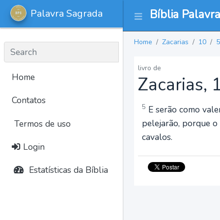
Palavra Sagrada
Bíblia Palavr
Home
Zacarias
10
5
livro de
Home
Zacarias, 
Contatos
5
E serão como valen
pelejarão, porque 
Termos de uso
cavalos.
Login
Estatísticas da Bíblia