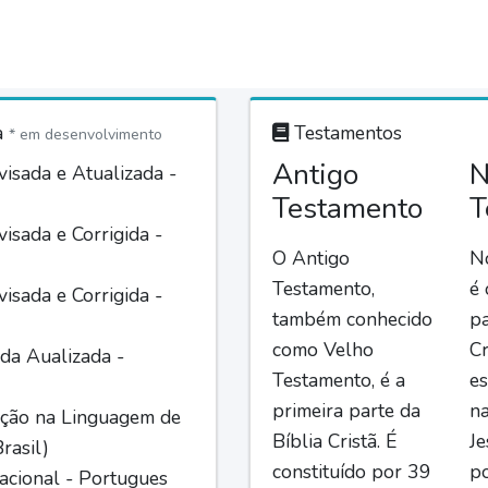
a
Testamentos
* em desenvolvimento
Antigo
N
isada e Atualizada -
Testamento
T
isada e Corrigida -
O Antigo
N
Testamento,
é
isada e Corrigida -
também conhecido
pa
como Velho
Cr
da Aualizada -
Testamento, é a
es
primeira parte da
n
ção na Linguagem de
Bíblia Cristã. É
Je
rasil)
constituído por 39
po
acional - Portugues