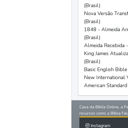
(Brasil)
Nova Versão Trans
(Brasil)
1848 - Almeida Ant
(Brasil)
Almeida Recebida -
King James Atualiz
(Brasil)
Basic English Bible
New International V
American Standard 
Casa da Bíblía Online, a P
recursos como a Bíblia Fal
Instagram