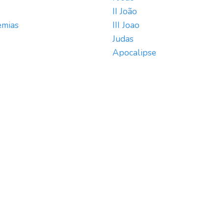
II João
emias
III Joao
Judas
Apocalipse