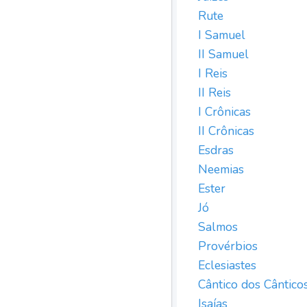
Rute
I Samuel
II Samuel
I Reis
II Reis
I Crônicas
II Crônicas
Esdras
Neemias
Ester
Jó
Salmos
Provérbios
Eclesiastes
Cântico dos Cântico
Isaías