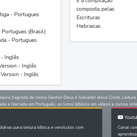
É a compilação
composta pelas
iga - Portugues
Escrituras
Hebraicas
 Portugues (Brasil)
ada - Portugues
 - Inglês
ersion - Inglês
Version - Inglês
alavra Sagrada de nosso Senhor Deus e Salvador Jesus Cristo. Leitura bíb
ada e Narrada em Português, os livros bíblicos em vídeos e cursos onli
Youtu
iárias para leitura bíblica e versículos com
Canal com
aprendiza