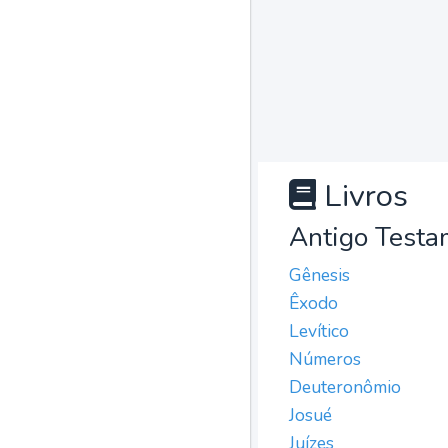
Livros
Antigo Testa
Gênesis
Êxodo
Levítico
Números
Deuteronômio
Josué
Juízes