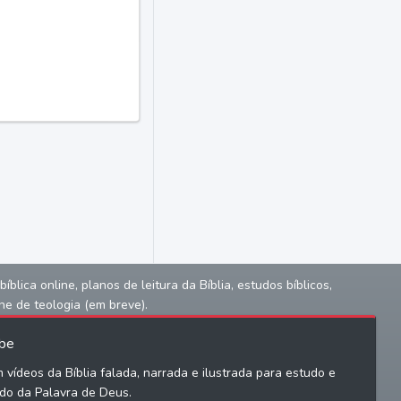
lica online, planos de leitura da Bíblia, estudos bíblicos,
ne de teologia (em breve).
be
 vídeos da Bíblia falada, narrada e ilustrada para estudo e
do da Palavra de Deus.