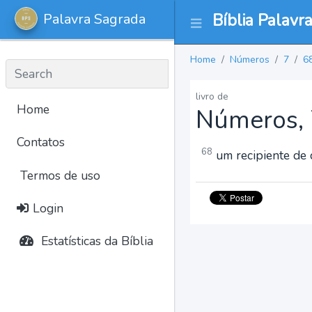
Palavra Sagrada
Bíblia Palavr
Home
Números
7
6
livro de
Home
Números, 
Contatos
68
um recipiente de d
Termos de uso
Login
Estatísticas da Bíblia