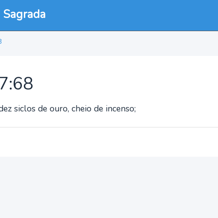
a Sagrada
8
7:68
ez siclos de ouro, cheio de incenso;