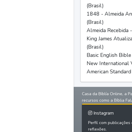
(Brasil)
1848 - Almeida Ant
(Brasil)
Almeida Recebida -
King James Atualiz
(Brasil)
Basic English Bible
New International V
American Standard 
Casa da Bíblía Online, a P
recursos como a Bíblia Fal
Instagram
Perfil com publicações d
reflexões.