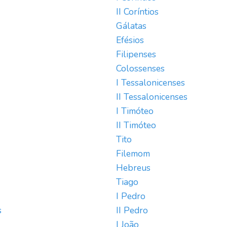
II Coríntios
Gálatas
Efésios
Filipenses
Colossenses
I Tessalonicenses
II Tessalonicenses
I Timóteo
II Timóteo
Tito
Filemom
Hebreus
Tiago
I Pedro
s
II Pedro
I João