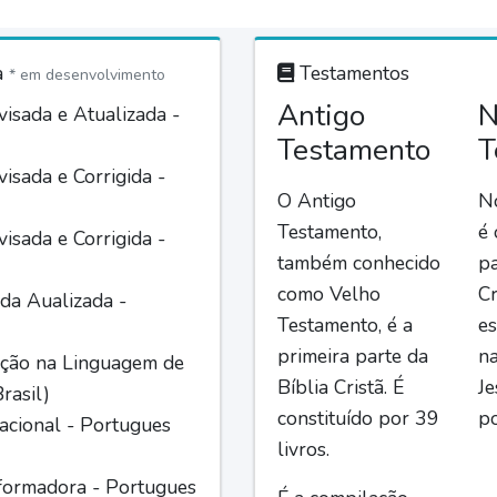
a
Testamentos
* em desenvolvimento
Antigo
N
isada e Atualizada -
Testamento
T
isada e Corrigida -
O Antigo
N
Testamento,
é
isada e Corrigida -
também conhecido
pa
como Velho
Cr
da Aualizada -
Testamento, é a
es
primeira parte da
n
ção na Linguagem de
Bíblia Cristã. É
Je
rasil)
constituído por 39
po
acional - Portugues
livros.
formadora - Portugues