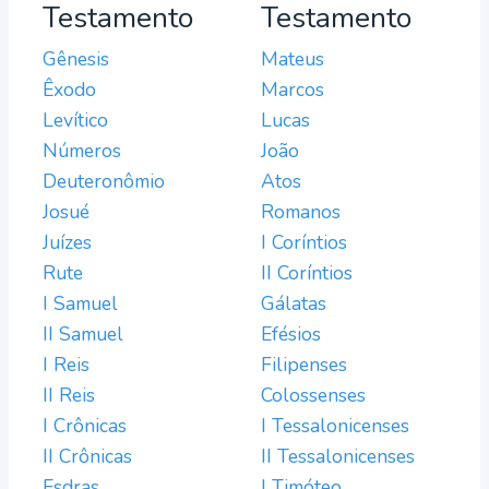
Testamento
Testamento
Gênesis
Mateus
Êxodo
Marcos
Levítico
Lucas
Números
João
Deuteronômio
Atos
Josué
Romanos
Juízes
I Coríntios
Rute
II Coríntios
I Samuel
Gálatas
II Samuel
Efésios
I Reis
Filipenses
II Reis
Colossenses
I Crônicas
I Tessalonicenses
II Crônicas
II Tessalonicenses
Esdras
I Timóteo