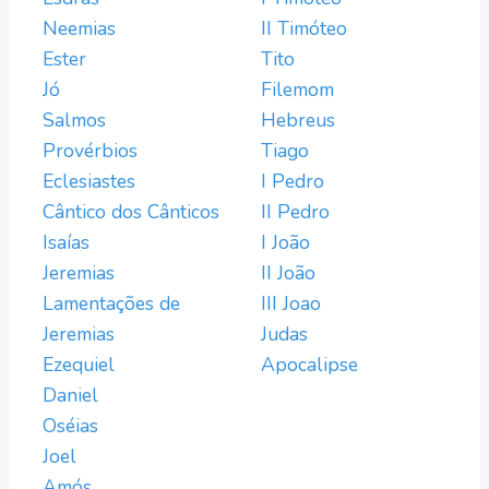
Neemias
II Timóteo
Ester
Tito
Jó
Filemom
Salmos
Hebreus
Provérbios
Tiago
Eclesiastes
I Pedro
Cântico dos Cânticos
II Pedro
Isaías
I João
Jeremias
II João
Lamentações de
III Joao
Jeremias
Judas
Ezequiel
Apocalipse
Daniel
Oséias
Joel
Amós