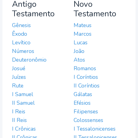
Antigo
Novo
Testamento
Testamento
Gênesis
Mateus
Êxodo
Marcos
Levítico
Lucas
Números
João
Deuteronômio
Atos
Josué
Romanos
Juízes
I Coríntios
Rute
II Coríntios
I Samuel
Gálatas
II Samuel
Efésios
I Reis
Filipenses
II Reis
Colossenses
I Crônicas
I Tessalonicenses
II Crônicas
II Tessalonicenses