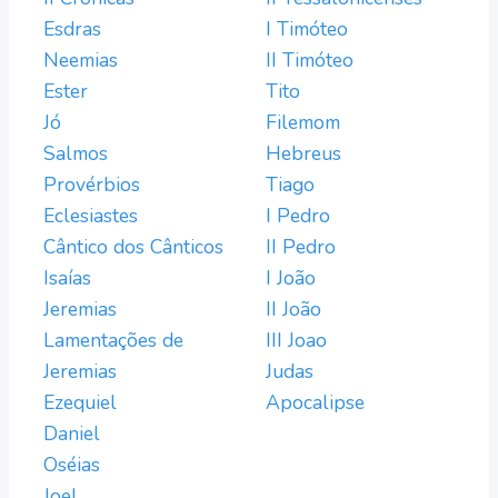
Esdras
I Timóteo
Neemias
II Timóteo
Ester
Tito
Jó
Filemom
Salmos
Hebreus
Provérbios
Tiago
Eclesiastes
I Pedro
Cântico dos Cânticos
II Pedro
Isaías
I João
Jeremias
II João
Lamentações de
III Joao
Jeremias
Judas
Ezequiel
Apocalipse
Daniel
Oséias
Joel