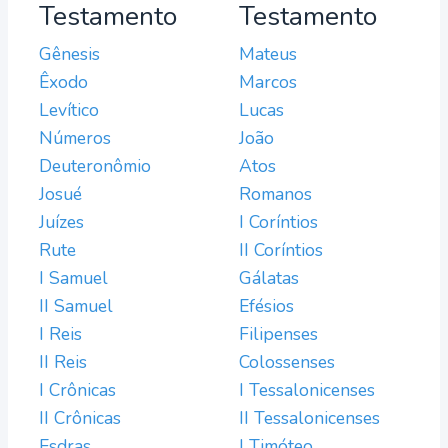
Testamento
Testamento
Gênesis
Mateus
Êxodo
Marcos
Levítico
Lucas
Números
João
Deuteronômio
Atos
Josué
Romanos
Juízes
I Coríntios
Rute
II Coríntios
I Samuel
Gálatas
II Samuel
Efésios
I Reis
Filipenses
II Reis
Colossenses
I Crônicas
I Tessalonicenses
II Crônicas
II Tessalonicenses
Esdras
I Timóteo