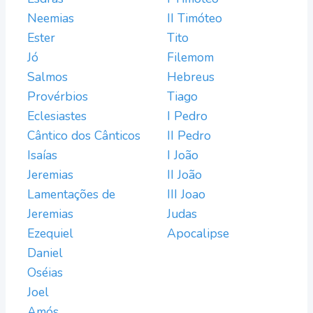
Neemias
II Timóteo
Ester
Tito
Jó
Filemom
Salmos
Hebreus
Provérbios
Tiago
Eclesiastes
I Pedro
Cântico dos Cânticos
II Pedro
Isaías
I João
Jeremias
II João
Lamentações de
III Joao
Jeremias
Judas
Ezequiel
Apocalipse
Daniel
Oséias
Joel
Amós