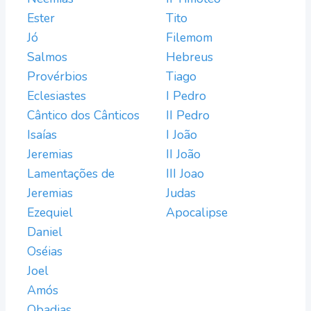
Ester
Tito
Jó
Filemom
Salmos
Hebreus
Provérbios
Tiago
Eclesiastes
I Pedro
Cântico dos Cânticos
II Pedro
Isaías
I João
Jeremias
II João
Lamentações de
III Joao
Jeremias
Judas
Ezequiel
Apocalipse
Daniel
Oséias
Joel
Amós
Obadias