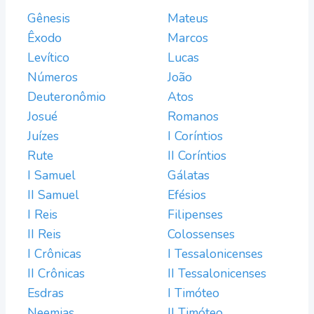
Gênesis
Mateus
Êxodo
Marcos
Levítico
Lucas
Números
João
Deuteronômio
Atos
Josué
Romanos
Juízes
I Coríntios
Rute
II Coríntios
I Samuel
Gálatas
II Samuel
Efésios
I Reis
Filipenses
II Reis
Colossenses
I Crônicas
I Tessalonicenses
II Crônicas
II Tessalonicenses
Esdras
I Timóteo
Neemias
II Timóteo