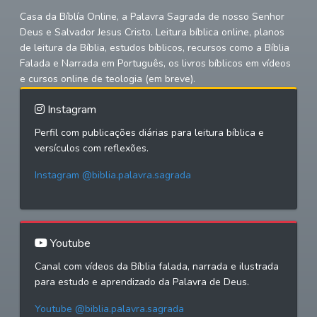
Casa da Bíblía Online, a Palavra Sagrada de nosso Senhor
Deus e Salvador Jesus Cristo. Leitura bíblica online, planos
de leitura da Bíblia, estudos bíblicos, recursos como a Bíblia
Falada e Narrada em Português, os livros bíblicos em vídeos
e cursos online de teologia (em breve).
Instagram
Perfil com publicações diárias para leitura bíblica e
versículos com reflexões.
Instagram @biblia.palavra.sagrada
Youtube
Canal com vídeos da Bíblia falada, narrada e ilustrada
para estudo e aprendizado da Palavra de Deus.
Youtube @biblia.palavra.sagrada