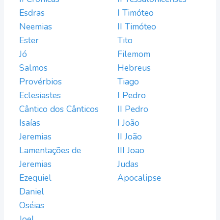
Esdras
I Timóteo
Neemias
II Timóteo
Ester
Tito
Jó
Filemom
Salmos
Hebreus
Provérbios
Tiago
Eclesiastes
I Pedro
Cântico dos Cânticos
II Pedro
Isaías
I João
Jeremias
II João
Lamentações de
III Joao
Jeremias
Judas
Ezequiel
Apocalipse
Daniel
Oséias
Joel