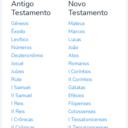
Antigo
Novo
Testamento
Testamento
Gênesis
Mateus
Êxodo
Marcos
Levítico
Lucas
Números
João
Deuteronômio
Atos
Josué
Romanos
Juízes
I Coríntios
Rute
II Coríntios
I Samuel
Gálatas
II Samuel
Efésios
I Reis
Filipenses
II Reis
Colossenses
I Crônicas
I Tessalonicenses
II Crônicas
II Tessalonicenses