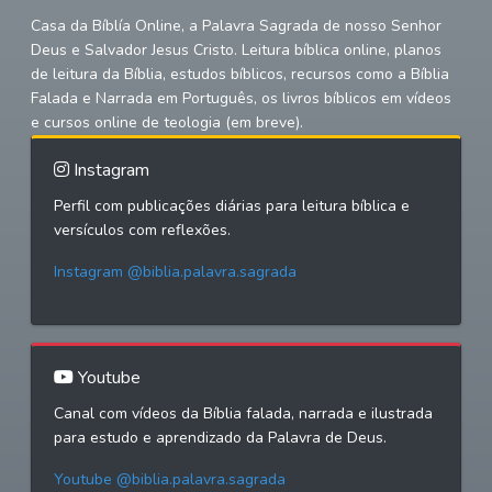
Casa da Bíblía Online, a Palavra Sagrada de nosso Senhor
Deus e Salvador Jesus Cristo. Leitura bíblica online, planos
de leitura da Bíblia, estudos bíblicos, recursos como a Bíblia
Falada e Narrada em Português, os livros bíblicos em vídeos
e cursos online de teologia (em breve).
Instagram
Perfil com publicações diárias para leitura bíblica e
versículos com reflexões.
Instagram @biblia.palavra.sagrada
Youtube
Canal com vídeos da Bíblia falada, narrada e ilustrada
para estudo e aprendizado da Palavra de Deus.
Youtube @biblia.palavra.sagrada