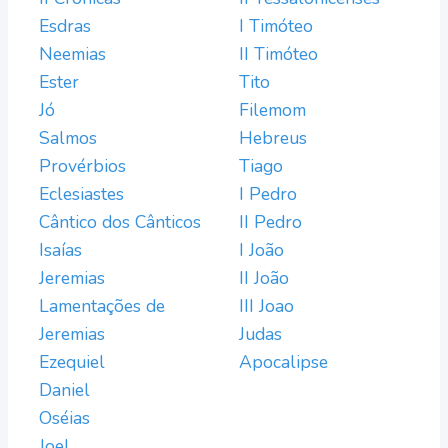
Esdras
I Timóteo
Neemias
II Timóteo
Ester
Tito
Jó
Filemom
Salmos
Hebreus
Provérbios
Tiago
Eclesiastes
I Pedro
Cântico dos Cânticos
II Pedro
Isaías
I João
Jeremias
II João
Lamentações de
III Joao
Jeremias
Judas
Ezequiel
Apocalipse
Daniel
Oséias
Joel