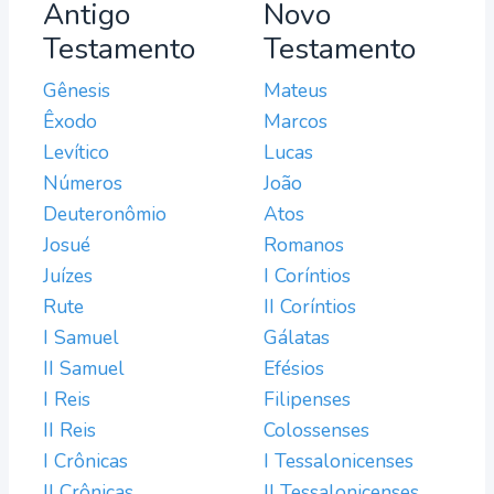
Antigo
Novo
Testamento
Testamento
Gênesis
Mateus
Êxodo
Marcos
Levítico
Lucas
Números
João
Deuteronômio
Atos
Josué
Romanos
Juízes
I Coríntios
Rute
II Coríntios
I Samuel
Gálatas
II Samuel
Efésios
I Reis
Filipenses
II Reis
Colossenses
I Crônicas
I Tessalonicenses
II Crônicas
II Tessalonicenses