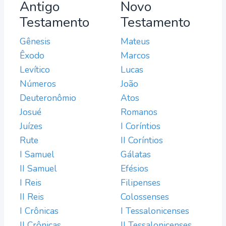
Antigo
Novo
Testamento
Testamento
Gênesis
Mateus
Êxodo
Marcos
Levítico
Lucas
Números
João
Deuteronômio
Atos
Josué
Romanos
Juízes
I Coríntios
Rute
II Coríntios
I Samuel
Gálatas
II Samuel
Efésios
I Reis
Filipenses
II Reis
Colossenses
I Crônicas
I Tessalonicenses
II Crônicas
II Tessalonicenses