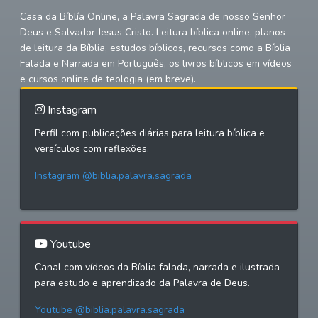
Casa da Bíblía Online, a Palavra Sagrada de nosso Senhor
Deus e Salvador Jesus Cristo. Leitura bíblica online, planos
de leitura da Bíblia, estudos bíblicos, recursos como a Bíblia
Falada e Narrada em Português, os livros bíblicos em vídeos
e cursos online de teologia (em breve).
Instagram
Perfil com publicações diárias para leitura bíblica e
versículos com reflexões.
Instagram @biblia.palavra.sagrada
Youtube
Canal com vídeos da Bíblia falada, narrada e ilustrada
para estudo e aprendizado da Palavra de Deus.
Youtube @biblia.palavra.sagrada