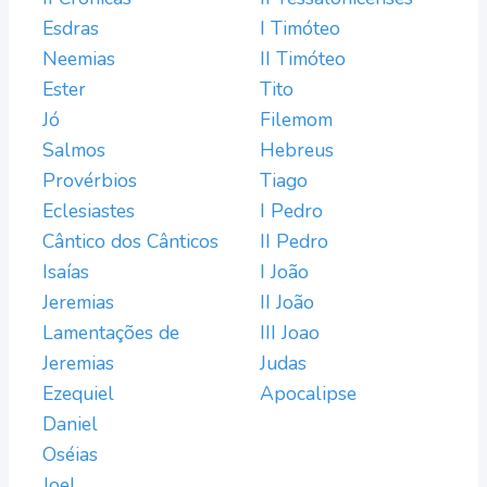
Esdras
I Timóteo
Neemias
II Timóteo
Ester
Tito
Jó
Filemom
Salmos
Hebreus
Provérbios
Tiago
Eclesiastes
I Pedro
Cântico dos Cânticos
II Pedro
Isaías
I João
Jeremias
II João
Lamentações de
III Joao
Jeremias
Judas
Ezequiel
Apocalipse
Daniel
Oséias
Joel