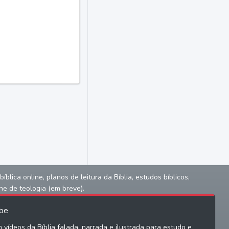
lica online, planos de leitura da Bíblia, estudos bíblicos,
ne de teologia (em breve).
be
 vídeos da Bíblia falada, narrada e ilustrada para estudo e