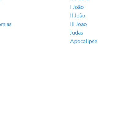
I João
II João
emias
III Joao
Judas
Apocalipse