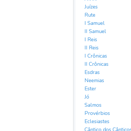
Juízes
Rute
I Samuel
II Samuel
I Reis
II Reis
I Crônicas
II Crônicas
Esdras
Neemias
Ester
Jó
Salmos
Provérbios
Eclesiastes
Cântico dos Cântico