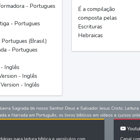
formadora - Portugues
É a compilação
composta pelas
iga - Portugues
Escrituras
Hebraicas
 Portugues (Brasil)
ada - Portugues
 - Inglês
ersion - Inglês
Version - Inglês
alavra Sagrada de nosso Senhor Deus e Salvador Jesus Cristo. Leitura bíb
ada e Narrada em Português, os livros bíblicos em vídeos e cursos onli
Youtu
iárias para leitura bíblica e versículos com
Canal com