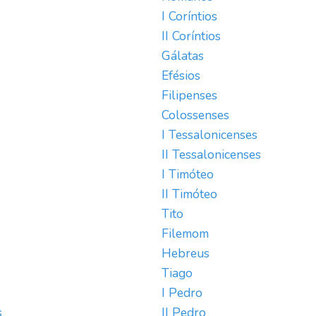
I Coríntios
II Coríntios
Gálatas
Efésios
Filipenses
Colossenses
I Tessalonicenses
II Tessalonicenses
I Timóteo
II Timóteo
Tito
Filemom
Hebreus
Tiago
I Pedro
s
II Pedro