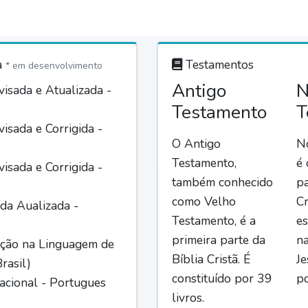
a
Testamentos
* em desenvolvimento
Antigo
N
isada e Atualizada -
Testamento
T
isada e Corrigida -
O Antigo
N
Testamento,
é
isada e Corrigida -
também conhecido
pa
como Velho
Cr
da Aualizada -
Testamento, é a
es
primeira parte da
n
ção na Linguagem de
Bíblia Cristã. É
Je
rasil)
constituído por 39
po
acional - Portugues
livros.