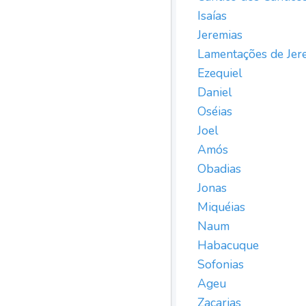
Isaías
Jeremias
Lamentações de Jer
Ezequiel
Daniel
Oséias
Joel
Amós
Obadias
Jonas
Miquéias
Naum
Habacuque
Sofonias
Ageu
Zacarias