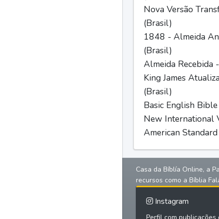
Nova Versão Trans
(Brasil)
1848 - Almeida Ant
(Brasil)
Almeida Recebida -
King James Atualiz
(Brasil)
Basic English Bible
New International V
American Standard 
Casa da Bíblía Online, a P
recursos como a Bíblia Fal
Instagram
Perfil com publicações d