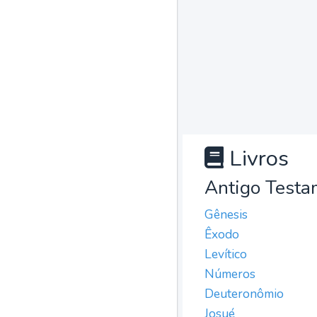
Livros
Antigo Testa
Gênesis
Êxodo
Levítico
Números
Deuteronômio
Josué