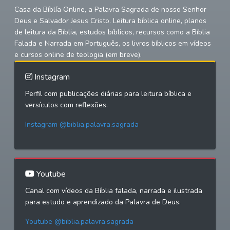
Casa da Bíblía Online, a Palavra Sagrada de nosso Senhor
Deus e Salvador Jesus Cristo. Leitura bíblica online, planos
de leitura da Bíblia, estudos bíblicos, recursos como a Bíblia
Falada e Narrada em Português, os livros bíblicos em vídeos
e cursos online de teologia (em breve).
Instagram
Perfil com publicações diárias para leitura bíblica e
versículos com reflexões.
Instagram @biblia.palavra.sagrada
Youtube
Canal com vídeos da Bíblia falada, narrada e ilustrada
para estudo e aprendizado da Palavra de Deus.
Youtube @biblia.palavra.sagrada