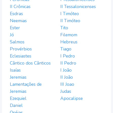
II Crônicas
II Tessalonicenses
Esdras
I Timóteo
Neemias
II Timóteo
Ester
Tito
Jó
Filemom
Salmos
Hebreus
Provérbios
Tiago
Eclesiastes
I Pedro
Cântico dos Cânticos
II Pedro
Isaías
I João
Jeremias
II João
Lamentações de
III Joao
Jeremias
Judas
Ezequiel
Apocalipse
Daniel
Oséias