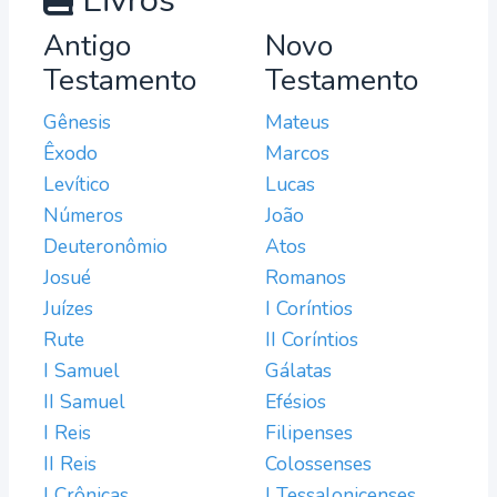
Livros
Antigo
Novo
Testamento
Testamento
Gênesis
Mateus
Êxodo
Marcos
Levítico
Lucas
Números
João
Deuteronômio
Atos
Josué
Romanos
Juízes
I Coríntios
Rute
II Coríntios
I Samuel
Gálatas
II Samuel
Efésios
I Reis
Filipenses
II Reis
Colossenses
I Crônicas
I Tessalonicenses