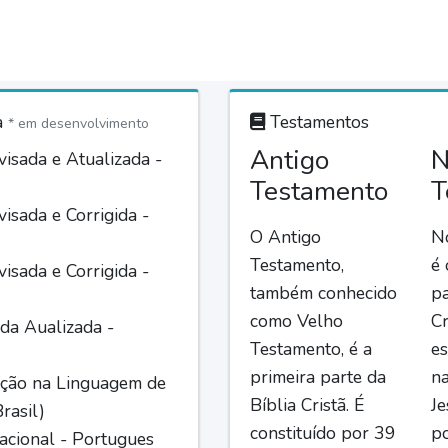
a
Testamentos
* em desenvolvimento
Antigo
N
isada e Atualizada -
Testamento
T
isada e Corrigida -
O Antigo
N
Testamento,
é
isada e Corrigida -
também conhecido
pa
como Velho
Cr
da Aualizada -
Testamento, é a
es
primeira parte da
n
ção na Linguagem de
Bíblia Cristã. É
Je
rasil)
constituído por 39
po
acional - Portugues