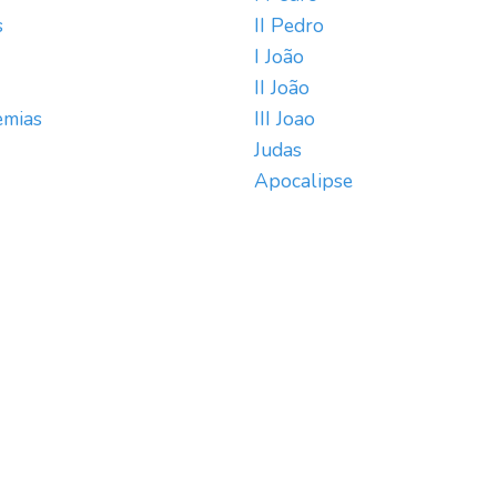
s
II Pedro
I João
II João
emias
III Joao
Judas
Apocalipse