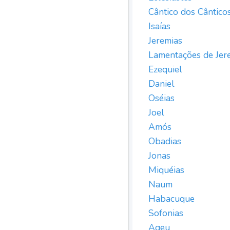
Cântico dos Cântico
Isaías
Jeremias
Lamentações de Jer
Ezequiel
Daniel
Oséias
Joel
Amós
Obadias
Jonas
Miquéias
Naum
Habacuque
Sofonias
Ageu