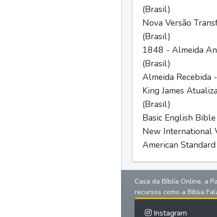
(Brasil)
Nova Versão Trans
(Brasil)
1848 - Almeida Ant
(Brasil)
Almeida Recebida -
King James Atualiz
(Brasil)
Basic English Bible
New International V
American Standard 
Casa da Bíblía Online, a P
recursos como a Bíblia Fal
Instagram