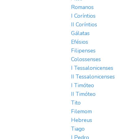
Romanos
I Coríntios
II Coríntios
Gálatas
Efésios
Filipenses
Colossenses
I Tessalonicenses
II Tessalonicenses
I Timóteo
II Timóteo
Tito
Filemom
Hebreus
Tiago
I Pedro