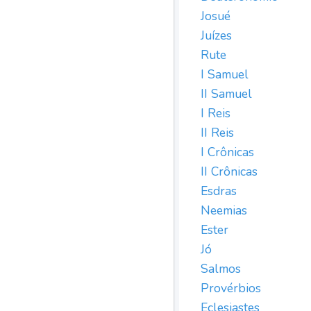
Josué
Juízes
Rute
I Samuel
II Samuel
I Reis
II Reis
I Crônicas
II Crônicas
Esdras
Neemias
Ester
Jó
Salmos
Provérbios
Eclesiastes