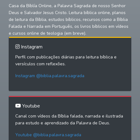
Casa da Bíblía Online, a Palavra Sagrada de nosso Senhor
Deus e Salvador Jesus Cristo. Leitura bíblica online, planos
de leitura da Bíblia, estudos bíblicos, recursos como a Bíblia
Falada e Narrada em Português, os livros bíblicos em vídeos
e cursos online de teologia (em breve).
Instagram
Perfil com publicações diárias para leitura bíblica e
versículos com reflexões.
Instagram @biblia.palavra.sagrada
Youtube
Canal com vídeos da Bíblia falada, narrada e ilustrada
para estudo e aprendizado da Palavra de Deus.
Youtube @biblia.palavra.sagrada