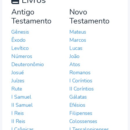
Livros
Antigo
Novo
Testamento
Testamento
Gênesis
Mateus
Êxodo
Marcos
Levítico
Lucas
Números
João
Deuteronômio
Atos
Josué
Romanos
Juízes
I Coríntios
Rute
II Coríntios
I Samuel
Gálatas
II Samuel
Efésios
I Reis
Filipenses
II Reis
Colossenses
I Crônicas
I Tessalonicenses