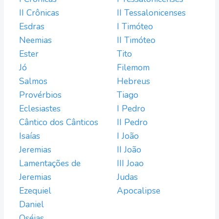
II Crônicas
II Tessalonicenses
Esdras
I Timóteo
Neemias
II Timóteo
Ester
Tito
Jó
Filemom
Salmos
Hebreus
Provérbios
Tiago
Eclesiastes
I Pedro
Cântico dos Cânticos
II Pedro
Isaías
I João
Jeremias
II João
Lamentações de
III Joao
Jeremias
Judas
Ezequiel
Apocalipse
Daniel
Oséias