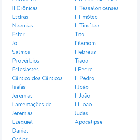
II Crônicas
II Tessalonicenses
Esdras
I Timóteo
Neemias
II Timóteo
Ester
Tito
Jó
Filemom
Salmos
Hebreus
Provérbios
Tiago
Eclesiastes
I Pedro
Cântico dos Cânticos
II Pedro
Isaías
I João
Jeremias
II João
Lamentações de
III Joao
Jeremias
Judas
Ezequiel
Apocalipse
Daniel
Oséias