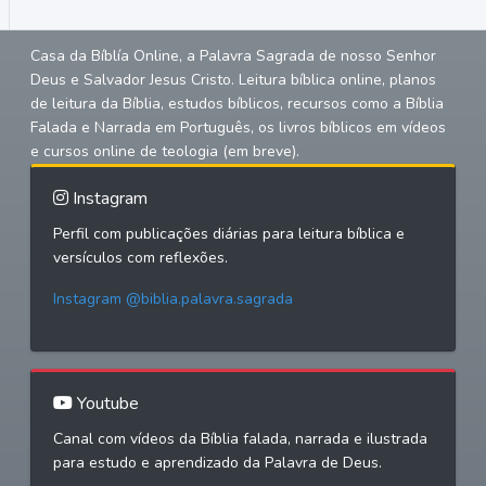
Casa da Bíblía Online, a Palavra Sagrada de nosso Senhor
Deus e Salvador Jesus Cristo. Leitura bíblica online, planos
de leitura da Bíblia, estudos bíblicos, recursos como a Bíblia
Falada e Narrada em Português, os livros bíblicos em vídeos
e cursos online de teologia (em breve).
Instagram
Perfil com publicações diárias para leitura bíblica e
versículos com reflexões.
Instagram @biblia.palavra.sagrada
Youtube
Canal com vídeos da Bíblia falada, narrada e ilustrada
para estudo e aprendizado da Palavra de Deus.