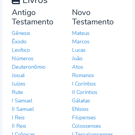
Livros
Antigo
Novo
Testamento
Testamento
Gênesis
Mateus
Êxodo
Marcos
Levítico
Lucas
Números
João
Deuteronômio
Atos
Josué
Romanos
Juízes
I Coríntios
Rute
II Coríntios
I Samuel
Gálatas
II Samuel
Efésios
I Reis
Filipenses
II Reis
Colossenses
I Crônicas
I Tessalonicenses