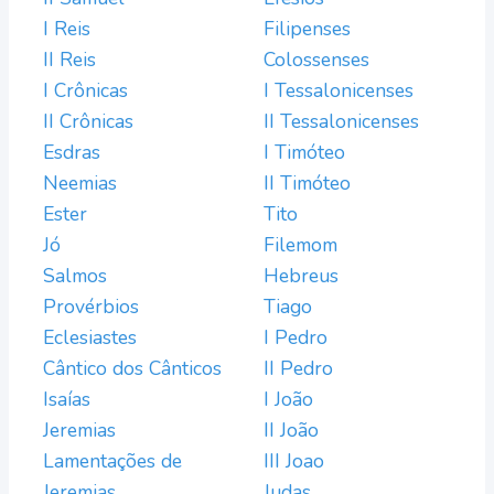
I Reis
Filipenses
II Reis
Colossenses
I Crônicas
I Tessalonicenses
II Crônicas
II Tessalonicenses
Esdras
I Timóteo
Neemias
II Timóteo
Ester
Tito
Jó
Filemom
Salmos
Hebreus
Provérbios
Tiago
Eclesiastes
I Pedro
Cântico dos Cânticos
II Pedro
Isaías
I João
Jeremias
II João
Lamentações de
III Joao
Jeremias
Judas