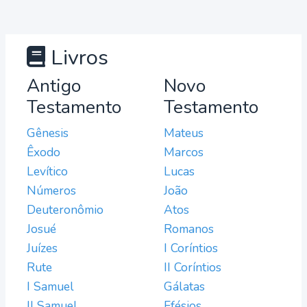
Livros
Antigo
Novo
Testamento
Testamento
Gênesis
Mateus
Êxodo
Marcos
Levítico
Lucas
Números
João
Deuteronômio
Atos
Josué
Romanos
Juízes
I Coríntios
Rute
II Coríntios
I Samuel
Gálatas
II Samuel
Efésios