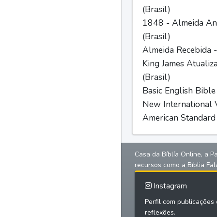
(Brasil)
1848 - Almeida Ant
(Brasil)
Almeida Recebida -
King James Atualiz
(Brasil)
Basic English Bible
New International V
American Standard 
Casa da Bíblía Online, a P
recursos como a Bíblia Fal
Instagram
Perfil com publicações d
reflexões.