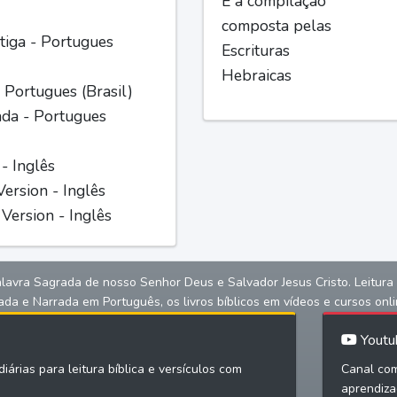
É a compilação
composta pelas
iga - Portugues
Escrituras
Hebraicas
 Portugues (Brasil)
ada - Portugues
 - Inglês
ersion - Inglês
Version - Inglês
alavra Sagrada de nosso Senhor Deus e Salvador Jesus Cristo. Leitura bíb
ada e Narrada em Português, os livros bíblicos em vídeos e cursos onli
Youtu
iárias para leitura bíblica e versículos com
Canal com
aprendiza