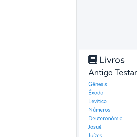
Livros
Antigo Testa
Gênesis
Êxodo
Levítico
Números
Deuteronômio
Josué
Juízes