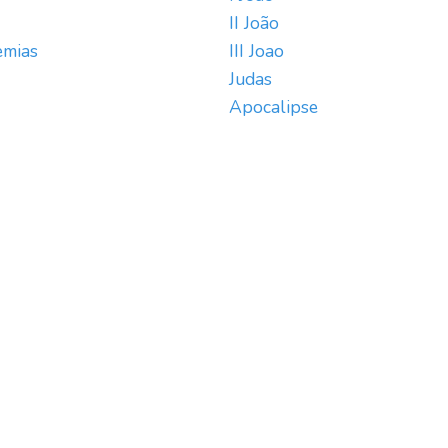
II João
emias
III Joao
Judas
Apocalipse