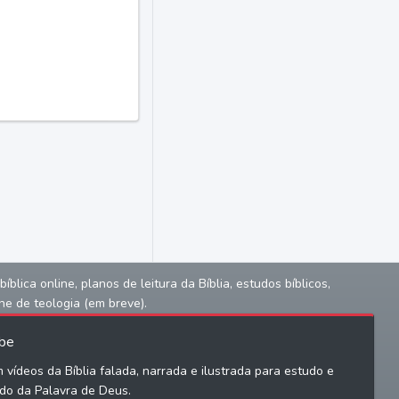
lica online, planos de leitura da Bíblia, estudos bíblicos,
ne de teologia (em breve).
be
 vídeos da Bíblia falada, narrada e ilustrada para estudo e
do da Palavra de Deus.