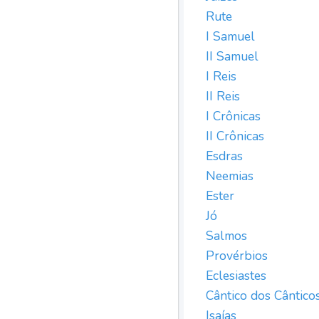
Rute
I Samuel
II Samuel
I Reis
II Reis
I Crônicas
II Crônicas
Esdras
Neemias
Ester
Jó
Salmos
Provérbios
Eclesiastes
Cântico dos Cântico
Isaías