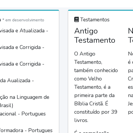
a
Testamentos
* em desenvolvimento
Antigo
N
isada e Atualizada -
Testamento
T
isada e Corrigida -
O Antigo
N
Testamento,
é
isada e Corrigida -
também conhecido
pa
como Velho
Cr
da Aualizada -
Testamento, é a
es
primeira parte da
n
ção na Linguagem de
Bíblia Cristã. É
Je
rasil)
constituído por 39
po
acional - Portugues
livros.
formadora - Portugues