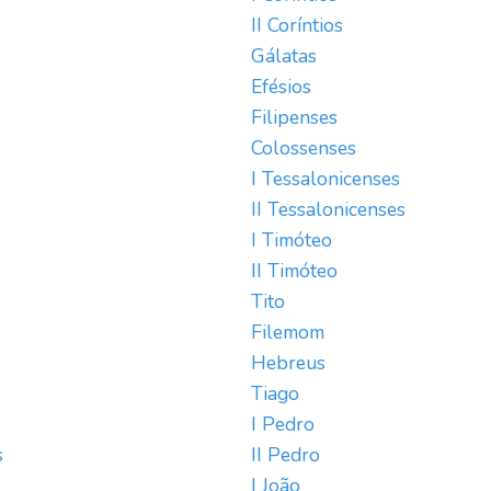
II Coríntios
Gálatas
Efésios
Filipenses
Colossenses
I Tessalonicenses
II Tessalonicenses
I Timóteo
II Timóteo
Tito
Filemom
Hebreus
Tiago
I Pedro
s
II Pedro
I João