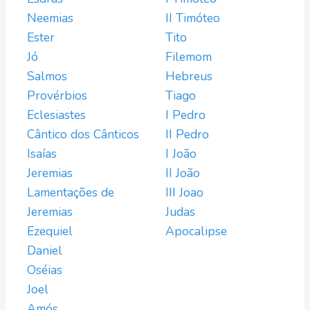
Neemias
II Timóteo
Ester
Tito
Jó
Filemom
Salmos
Hebreus
Provérbios
Tiago
Eclesiastes
I Pedro
Cântico dos Cânticos
II Pedro
Isaías
I João
Jeremias
II João
Lamentações de
III Joao
Jeremias
Judas
Ezequiel
Apocalipse
Daniel
Oséias
Joel
Amós