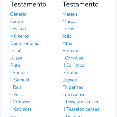
Testamento
Testamento
Gênesis
Mateus
Êxodo
Marcos
Levítico
Lucas
Números
João
Deuteronômio
Atos
Josué
Romanos
Juízes
I Coríntios
Rute
II Coríntios
I Samuel
Gálatas
II Samuel
Efésios
I Reis
Filipenses
II Reis
Colossenses
I Crônicas
I Tessalonicenses
II Crônicas
II Tessalonicenses
Esdras
I Timóteo