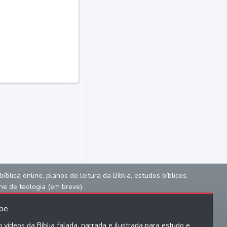
lica online, planos de leitura da Bíblia, estudos bíblicos,
ne de teologia (em breve).
be
 vídeos da Bíblia falada, narrada e ilustrada para estudo e