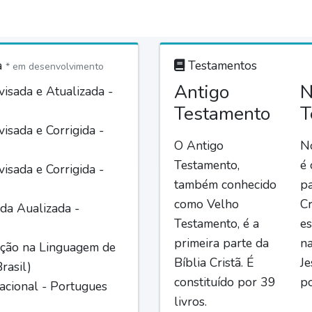
a
Testamentos
* em desenvolvimento
Antigo
N
isada e Atualizada -
Testamento
T
isada e Corrigida -
O Antigo
N
Testamento,
é
isada e Corrigida -
também conhecido
pa
como Velho
Cr
da Aualizada -
Testamento, é a
es
primeira parte da
n
ção na Linguagem de
Bíblia Cristã. É
Je
rasil)
constituído por 39
po
acional - Portugues
livros.