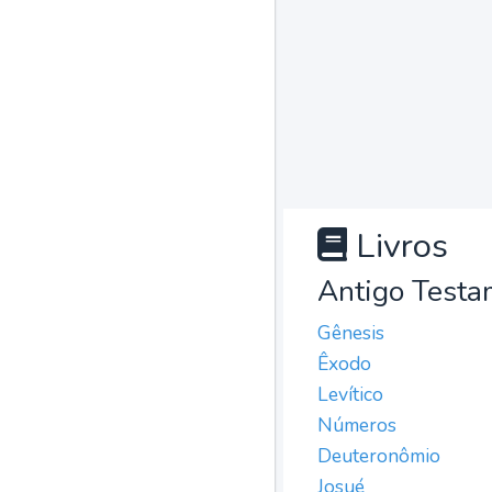
Livros
Antigo Testa
Gênesis
Êxodo
Levítico
Números
Deuteronômio
Josué