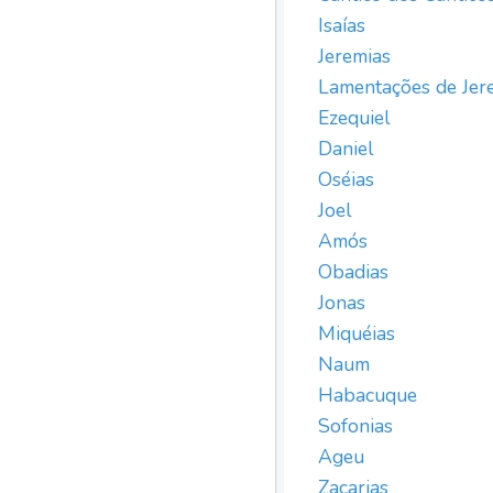
Isaías
Jeremias
Lamentações de Jer
Ezequiel
Daniel
Oséias
Joel
Amós
Obadias
Jonas
Miquéias
Naum
Habacuque
Sofonias
Ageu
Zacarias