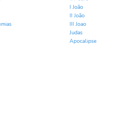
I João
II João
emias
III Joao
Judas
Apocalipse