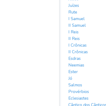
Juízes
Rute
I Samuel
II Samuel
I Reis
II Reis
I Crônicas
II Crônicas
Esdras
Neemias
Ester
Jó
Salmos
Provérbios
Eclesiastes
Cântico dos Cântico