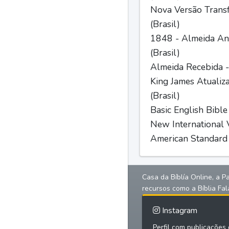
Nova Versão Trans
(Brasil)
1848 - Almeida Ant
(Brasil)
Almeida Recebida -
King James Atualiz
(Brasil)
Basic English Bible
New International V
American Standard 
Casa da Bíblía Online, a P
recursos como a Bíblia Fal
Instagram
Perfil com publicações d