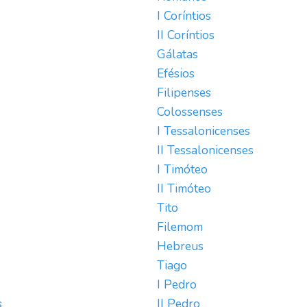
I Coríntios
II Coríntios
Gálatas
Efésios
Filipenses
Colossenses
I Tessalonicenses
II Tessalonicenses
I Timóteo
II Timóteo
Tito
Filemom
Hebreus
Tiago
I Pedro
s
II Pedro