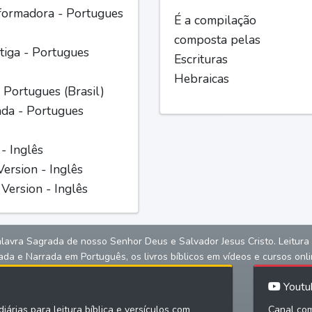
formadora - Portugues
É a compilação
composta pelas
iga - Portugues
Escrituras
Hebraicas
 Portugues (Brasil)
ada - Portugues
 - Inglês
ersion - Inglês
Version - Inglês
alavra Sagrada de nosso Senhor Deus e Salvador Jesus Cristo. Leitura bíb
ada e Narrada em Português, os livros bíblicos em vídeos e cursos onli
Youtu
iárias para leitura bíblica e versículos com
Canal com