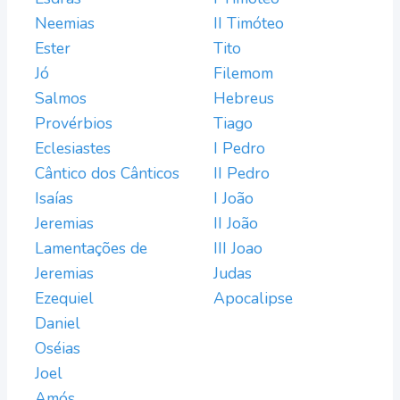
Neemias
II Timóteo
Ester
Tito
Jó
Filemom
Salmos
Hebreus
Provérbios
Tiago
Eclesiastes
I Pedro
Cântico dos Cânticos
II Pedro
Isaías
I João
Jeremias
II João
Lamentações de
III Joao
Jeremias
Judas
Ezequiel
Apocalipse
Daniel
Oséias
Joel
Amós