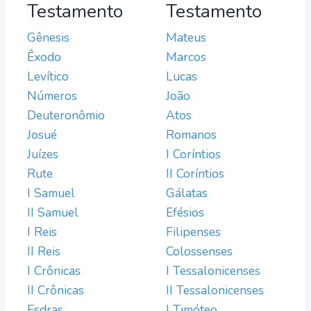
Testamento
Testamento
Gênesis
Mateus
Êxodo
Marcos
Levítico
Lucas
Números
João
Deuteronômio
Atos
Josué
Romanos
Juízes
I Coríntios
Rute
II Coríntios
I Samuel
Gálatas
II Samuel
Efésios
I Reis
Filipenses
II Reis
Colossenses
I Crônicas
I Tessalonicenses
II Crônicas
II Tessalonicenses
Esdras
I Timóteo