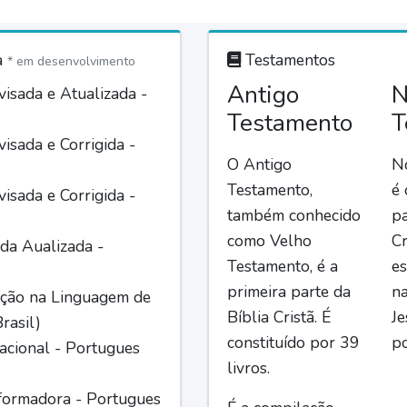
a
Testamentos
* em desenvolvimento
Antigo
N
isada e Atualizada -
Testamento
T
isada e Corrigida -
O Antigo
N
Testamento,
é
isada e Corrigida -
também conhecido
pa
como Velho
Cr
da Aualizada -
Testamento, é a
es
primeira parte da
n
ção na Linguagem de
Bíblia Cristã. É
Je
rasil)
constituído por 39
po
acional - Portugues
livros.
formadora - Portugues