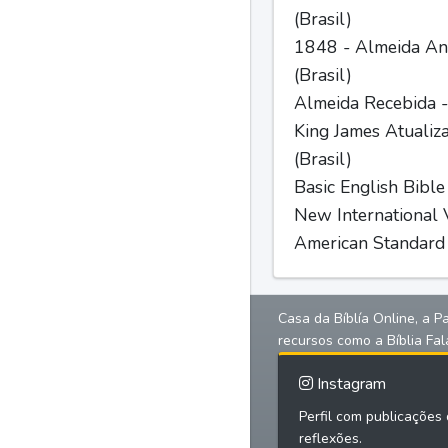
(Brasil)
1848 - Almeida Ant
(Brasil)
Almeida Recebida -
King James Atualiz
(Brasil)
Basic English Bible
New International V
American Standard 
Casa da Bíblía Online, a P
recursos como a Bíblia Fal
Instagram
Perfil com publicações d
reflexões.