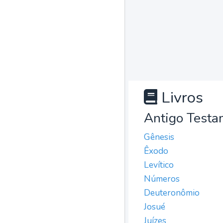
Livros
Antigo Testa
Gênesis
Êxodo
Levítico
Números
Deuteronômio
Josué
Juízes