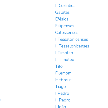
II Coríntios
Gálatas
Efésios
Filipenses
Colossenses
I Tessalonicenses
II Tessalonicenses
I Timóteo
II Timóteo
Tito
Filemom
Hebreus
Tiago
I Pedro
s
II Pedro
I João