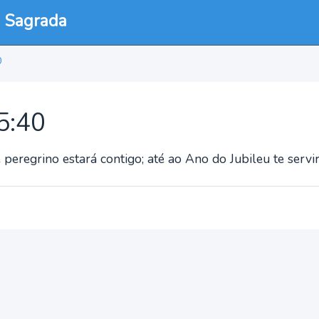
a Sagrada
0
25:40
peregrino estará contigo; até ao Ano do Jubileu te servir