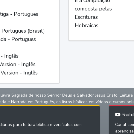
É a compilação
composta pelas
iga - Portugues
Escrituras
Hebraicas
 Portugues (Brasil)
ada - Portugues
 - Inglês
ersion - Inglês
Version - Inglês
alavra Sagrada de nosso Senhor Deus e Salvador Jesus Cristo. Leitura bíb
ada e Narrada em Português, os livros bíblicos em vídeos e cursos onli
Youtu
iárias para leitura bíblica e versículos com
Canal com
aprendiza