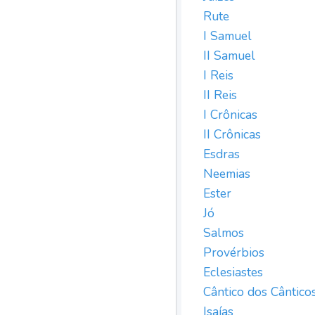
Rute
I Samuel
II Samuel
I Reis
II Reis
I Crônicas
II Crônicas
Esdras
Neemias
Ester
Jó
Salmos
Provérbios
Eclesiastes
Cântico dos Cântico
Isaías