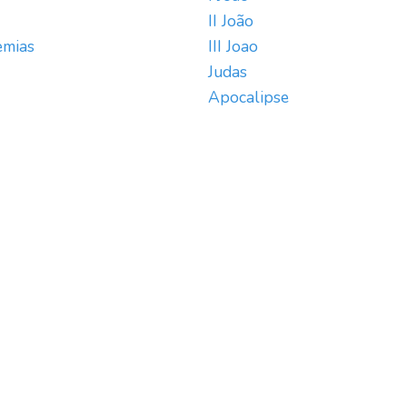
II João
emias
III Joao
Judas
Apocalipse