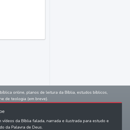
lica online, planos de leitura da Bíblia, estudos bíblicos,
ne de teologia (em breve).
be
 vídeos da Bíblia falada, narrada e ilustrada para estudo e
do da Palavra de Deus.