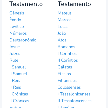
Testamento
Testamento
Gênesis
Mateus
Êxodo
Marcos
Levítico
Lucas
Números
João
Deuteronômio
Atos
Josué
Romanos
Juízes
I Coríntios
Rute
II Coríntios
I Samuel
Gálatas
II Samuel
Efésios
I Reis
Filipenses
II Reis
Colossenses
I Crônicas
I Tessalonicenses
II Crônicas
II Tessalonicenses
Esdras
I Timóteo