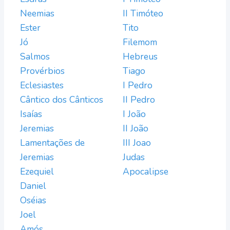
Neemias
II Timóteo
Ester
Tito
Jó
Filemom
Salmos
Hebreus
Provérbios
Tiago
Eclesiastes
I Pedro
Cântico dos Cânticos
II Pedro
Isaías
I João
Jeremias
II João
Lamentações de
III Joao
Jeremias
Judas
Ezequiel
Apocalipse
Daniel
Oséias
Joel
Amós