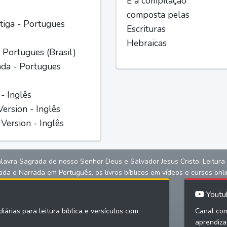
É a compilação
composta pelas
iga - Portugues
Escrituras
Hebraicas
 Portugues (Brasil)
ada - Portugues
 - Inglês
ersion - Inglês
Version - Inglês
alavra Sagrada de nosso Senhor Deus e Salvador Jesus Cristo. Leitura bíb
ada e Narrada em Português, os livros bíblicos em vídeos e cursos onli
Youtu
iárias para leitura bíblica e versículos com
Canal com
aprendiza