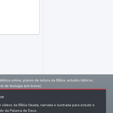
lica online, planos de leitura da Bíblia, estudos bíblicos,
ne de teologia (em breve).
be
 vídeos da Bíblia falada, narrada e ilustrada para estudo e
do da Palavra de Deus.