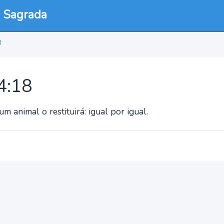
a Sagrada
8
24:18
 animal o restituirá: igual por igual.