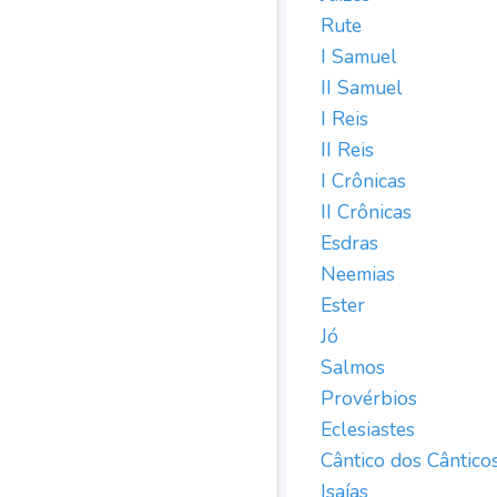
Rute
I Samuel
II Samuel
I Reis
II Reis
I Crônicas
II Crônicas
Esdras
Neemias
Ester
Jó
Salmos
Provérbios
Eclesiastes
Cântico dos Cântico
Isaías