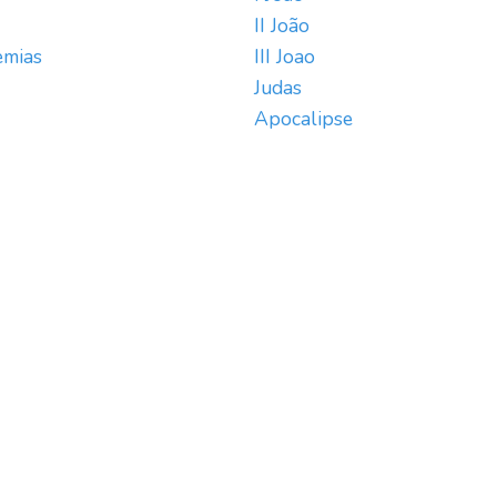
II João
emias
III Joao
Judas
Apocalipse