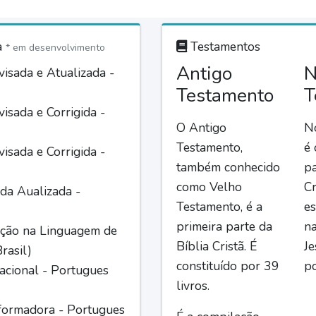
a
Testamentos
* em desenvolvimento
Antigo
N
isada e Atualizada -
Testamento
T
isada e Corrigida -
O Antigo
N
Testamento,
é
isada e Corrigida -
também conhecido
pa
como Velho
Cr
da Aualizada -
Testamento, é a
es
primeira parte da
n
ção na Linguagem de
Bíblia Cristã. É
Je
rasil)
constituído por 39
po
acional - Portugues
livros.
formadora - Portugues