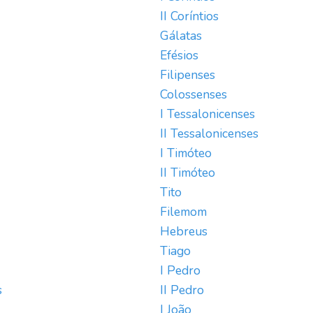
II Coríntios
Gálatas
Efésios
Filipenses
Colossenses
I Tessalonicenses
II Tessalonicenses
I Timóteo
II Timóteo
Tito
Filemom
Hebreus
Tiago
I Pedro
s
II Pedro
I João