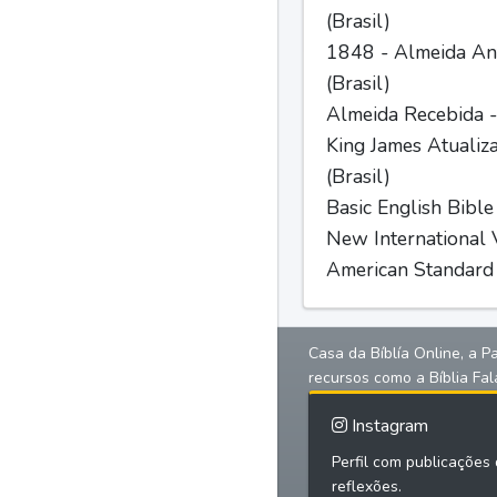
(Brasil)
1848 - Almeida Ant
(Brasil)
Almeida Recebida -
King James Atualiz
(Brasil)
Basic English Bible
New International V
American Standard 
Casa da Bíblía Online, a P
recursos como a Bíblia Fal
Instagram
Perfil com publicações d
reflexões.