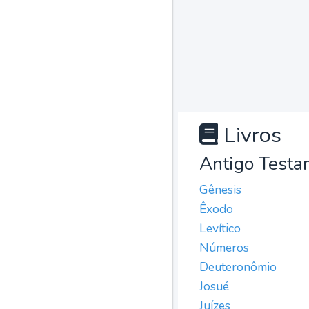
Livros
Antigo Testa
Gênesis
Êxodo
Levítico
Números
Deuteronômio
Josué
Juízes