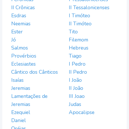
II Crônicas
II Tessalonicenses
Esdras
I Timóteo
Neemias
II Timóteo
Ester
Tito
Jó
Filemom
Salmos
Hebreus
Provérbios
Tiago
Eclesiastes
I Pedro
Cântico dos Cânticos
II Pedro
Isaías
I João
Jeremias
II João
Lamentações de
III Joao
Jeremias
Judas
Ezequiel
Apocalipse
Daniel
Oséias