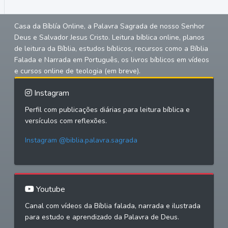
Casa da Bíblía Online, a Palavra Sagrada de nosso Senhor
Deus e Salvador Jesus Cristo. Leitura bíblica online, planos
de leitura da Bíblia, estudos bíblicos, recursos como a Bíblia
Falada e Narrada em Português, os livros bíblicos em vídeos
e cursos online de teologia (em breve).
Instagram
Perfil com publicações diárias para leitura bíblica e
versículos com reflexões.
Instagram @biblia.palavra.sagrada
Youtube
Canal com vídeos da Bíblia falada, narrada e ilustrada
para estudo e aprendizado da Palavra de Deus.