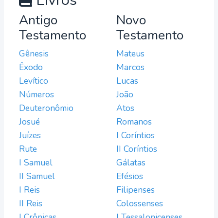
Livros
Antigo
Novo
Testamento
Testamento
Gênesis
Mateus
Êxodo
Marcos
Levítico
Lucas
Números
João
Deuteronômio
Atos
Josué
Romanos
Juízes
I Coríntios
Rute
II Coríntios
I Samuel
Gálatas
II Samuel
Efésios
I Reis
Filipenses
II Reis
Colossenses
I Crônicas
I Tessalonicenses