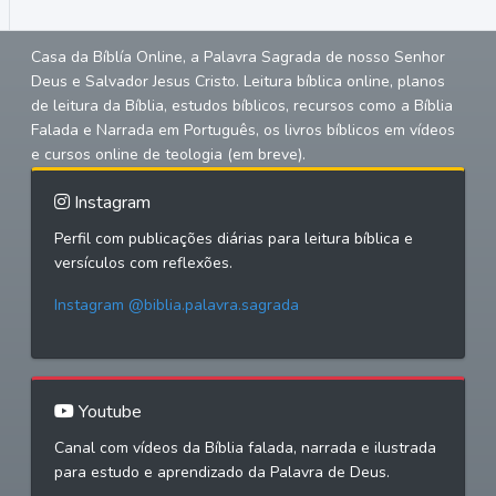
Casa da Bíblía Online, a Palavra Sagrada de nosso Senhor
Deus e Salvador Jesus Cristo. Leitura bíblica online, planos
de leitura da Bíblia, estudos bíblicos, recursos como a Bíblia
Falada e Narrada em Português, os livros bíblicos em vídeos
e cursos online de teologia (em breve).
Instagram
Perfil com publicações diárias para leitura bíblica e
versículos com reflexões.
Instagram @biblia.palavra.sagrada
Youtube
Canal com vídeos da Bíblia falada, narrada e ilustrada
para estudo e aprendizado da Palavra de Deus.