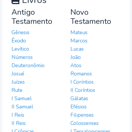
Livros
Antigo
Novo
Testamento
Testamento
Gênesis
Mateus
Êxodo
Marcos
Levítico
Lucas
Números
João
Deuteronômio
Atos
Josué
Romanos
Juízes
I Coríntios
Rute
II Coríntios
I Samuel
Gálatas
II Samuel
Efésios
I Reis
Filipenses
II Reis
Colossenses
I Crônicas
I Tessalonicenses