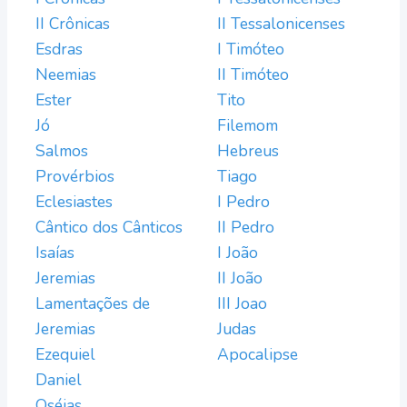
II Crônicas
II Tessalonicenses
Esdras
I Timóteo
Neemias
II Timóteo
Ester
Tito
Jó
Filemom
Salmos
Hebreus
Provérbios
Tiago
Eclesiastes
I Pedro
Cântico dos Cânticos
II Pedro
Isaías
I João
Jeremias
II João
Lamentações de
III Joao
Jeremias
Judas
Ezequiel
Apocalipse
Daniel
Oséias