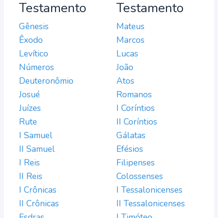
Testamento
Testamento
Gênesis
Mateus
Êxodo
Marcos
Levítico
Lucas
Números
João
Deuteronômio
Atos
Josué
Romanos
Juízes
I Coríntios
Rute
II Coríntios
I Samuel
Gálatas
II Samuel
Efésios
I Reis
Filipenses
II Reis
Colossenses
I Crônicas
I Tessalonicenses
II Crônicas
II Tessalonicenses
Esdras
I Timóteo