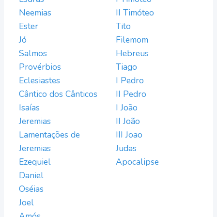
Neemias
II Timóteo
Ester
Tito
Jó
Filemom
Salmos
Hebreus
Provérbios
Tiago
Eclesiastes
I Pedro
Cântico dos Cânticos
II Pedro
Isaías
I João
Jeremias
II João
Lamentações de
III Joao
Jeremias
Judas
Ezequiel
Apocalipse
Daniel
Oséias
Joel
Amós