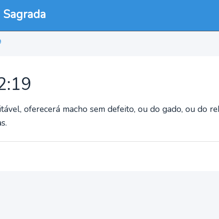
a Sagrada
9
22:19
itável, oferecerá macho sem defeito, ou do gado, ou do r
s.