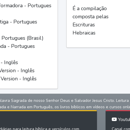
formadora - Portugues
É a compilação
composta pelas
iga - Portugues
Escrituras
Hebraicas
 Portugues (Brasil)
ada - Portugues
 - Inglês
ersion - Inglês
Version - Inglês
alavra Sagrada de nosso Senhor Deus e Salvador Jesus Cristo. Leitura bíb
ada e Narrada em Português, os livros bíblicos em vídeos e cursos onli
Youtu
iárias para leitura bíblica e versículos com
Canal com