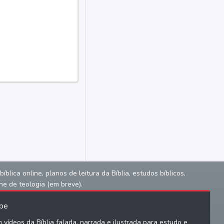
lica online, planos de leitura da Bíblia, estudos bíblicos,
ne de teologia (em breve).
be
 vídeos da Bíblia falada, narrada e ilustrada para estudo e