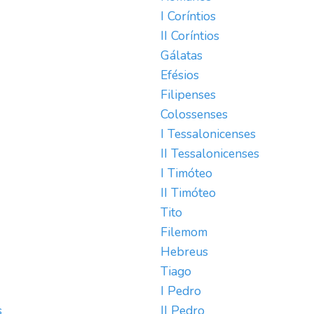
I Coríntios
II Coríntios
Gálatas
Efésios
Filipenses
Colossenses
I Tessalonicenses
II Tessalonicenses
I Timóteo
II Timóteo
Tito
Filemom
Hebreus
Tiago
I Pedro
s
II Pedro