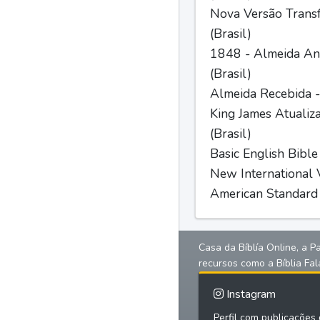
Nova Versão Trans
(Brasil)
1848 - Almeida Ant
(Brasil)
Almeida Recebida -
King James Atualiz
(Brasil)
Basic English Bible
New International V
American Standard 
Casa da Bíblía Online, a P
recursos como a Bíblia Fal
Instagram
Perfil com publicações d