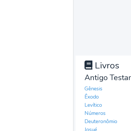
Livros
Antigo Testa
Gênesis
Êxodo
Levítico
Números
Deuteronômio
Josué