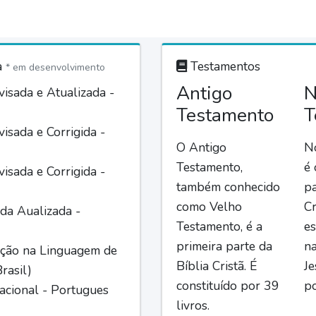
a
Testamentos
* em desenvolvimento
Antigo
N
isada e Atualizada -
Testamento
T
isada e Corrigida -
O Antigo
N
Testamento,
é
isada e Corrigida -
também conhecido
pa
como Velho
Cr
da Aualizada -
Testamento, é a
es
primeira parte da
n
ção na Linguagem de
Bíblia Cristã. É
Je
rasil)
constituído por 39
po
acional - Portugues
livros.