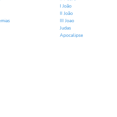
I João
II João
emias
III Joao
Judas
Apocalipse