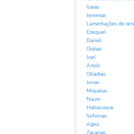
Isaías
Jeremias
Lamentações de Jer
Ezequiel
Daniel
Oséias
Joel
Amós
Obadias
Jonas
Miquéias
Naum
Habacuque
Sofonias
Ageu
Zacarias