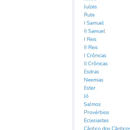
Juízes
Rute
I Samuel
II Samuel
I Reis
II Reis
I Crônicas
II Crônicas
Esdras
Neemias
Ester
Jó
Salmos
Provérbios
Eclesiastes
Cântico dos Cântico