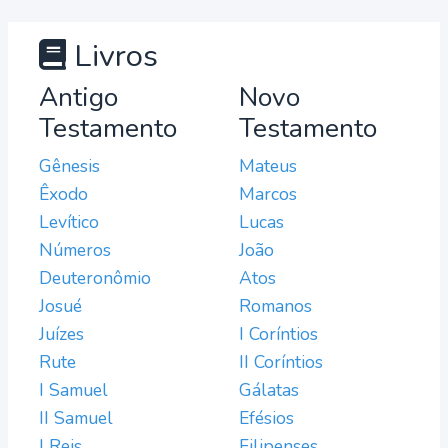
Livros
Antigo
Novo
Testamento
Testamento
Gênesis
Mateus
Êxodo
Marcos
Levítico
Lucas
Números
João
Deuteronômio
Atos
Josué
Romanos
Juízes
I Coríntios
Rute
II Coríntios
I Samuel
Gálatas
II Samuel
Efésios
I Reis
Filipenses