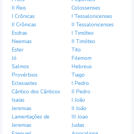
II Reis
Colossenses
I Crônicas
I Tessalonicenses
II Crônicas
II Tessalonicenses
Esdras
I Timóteo
Neemias
II Timóteo
Ester
Tito
Jó
Filemom
Salmos
Hebreus
Provérbios
Tiago
Eclesiastes
I Pedro
Cântico dos Cânticos
II Pedro
Isaías
I João
Jeremias
II João
Lamentações de
III Joao
Jeremias
Judas
Ezequiel
Apocalipse