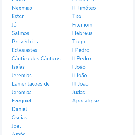
Neemias
II Timóteo
Ester
Tito
Jó
Filemom
Salmos
Hebreus
Provérbios
Tiago
Eclesiastes
I Pedro
Cântico dos Cânticos
II Pedro
Isaías
I João
Jeremias
II João
Lamentações de
III Joao
Jeremias
Judas
Ezequiel
Apocalipse
Daniel
Oséias
Joel
Amós