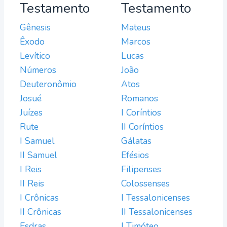
Testamento
Testamento
Gênesis
Mateus
Êxodo
Marcos
Levítico
Lucas
Números
João
Deuteronômio
Atos
Josué
Romanos
Juízes
I Coríntios
Rute
II Coríntios
I Samuel
Gálatas
II Samuel
Efésios
I Reis
Filipenses
II Reis
Colossenses
I Crônicas
I Tessalonicenses
II Crônicas
II Tessalonicenses
Esdras
I Timóteo