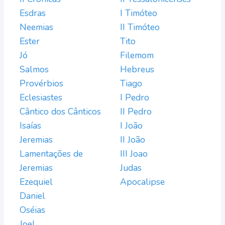
Esdras
I Timóteo
Neemias
II Timóteo
Ester
Tito
Jó
Filemom
Salmos
Hebreus
Provérbios
Tiago
Eclesiastes
I Pedro
Cântico dos Cânticos
II Pedro
Isaías
I João
Jeremias
II João
Lamentações de
III Joao
Jeremias
Judas
Ezequiel
Apocalipse
Daniel
Oséias
Joel