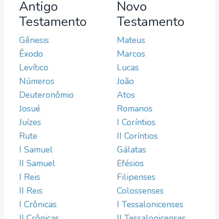
Antigo
Novo
Testamento
Testamento
Gênesis
Mateus
Êxodo
Marcos
Levítico
Lucas
Números
João
Deuteronômio
Atos
Josué
Romanos
Juízes
I Coríntios
Rute
II Coríntios
I Samuel
Gálatas
II Samuel
Efésios
I Reis
Filipenses
II Reis
Colossenses
I Crônicas
I Tessalonicenses
II Crônicas
II Tessalonicenses