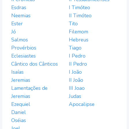
Esdras
I Timóteo
Neemias
II Timóteo
Ester
Tito
Jó
Filemom
Salmos
Hebreus
Provérbios
Tiago
Eclesiastes
I Pedro
Cântico dos Cânticos
II Pedro
Isaías
I João
Jeremias
II João
Lamentações de
III Joao
Jeremias
Judas
Ezequiel
Apocalipse
Daniel
Oséias
Joel