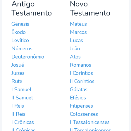
Antigo
Novo
Testamento
Testamento
Gênesis
Mateus
Êxodo
Marcos
Levítico
Lucas
Números
João
Deuteronômio
Atos
Josué
Romanos
Juízes
I Coríntios
Rute
II Coríntios
I Samuel
Gálatas
II Samuel
Efésios
I Reis
Filipenses
II Reis
Colossenses
I Crônicas
I Tessalonicenses
II Crônicas
II Tessalonicenses