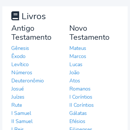
Livros
Antigo
Novo
Testamento
Testamento
Gênesis
Mateus
Êxodo
Marcos
Levítico
Lucas
Números
João
Deuteronômio
Atos
Josué
Romanos
Juízes
I Coríntios
Rute
II Coríntios
I Samuel
Gálatas
II Samuel
Efésios
I Reis
Filipenses