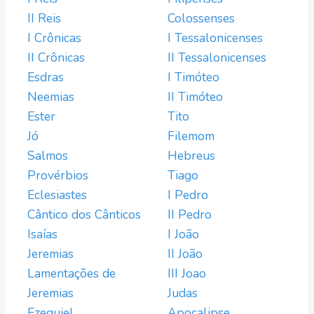
II Reis
Colossenses
I Crônicas
I Tessalonicenses
II Crônicas
II Tessalonicenses
Esdras
I Timóteo
Neemias
II Timóteo
Ester
Tito
Jó
Filemom
Salmos
Hebreus
Provérbios
Tiago
Eclesiastes
I Pedro
Cântico dos Cânticos
II Pedro
Isaías
I João
Jeremias
II João
Lamentações de
III Joao
Jeremias
Judas
Ezequiel
Apocalipse