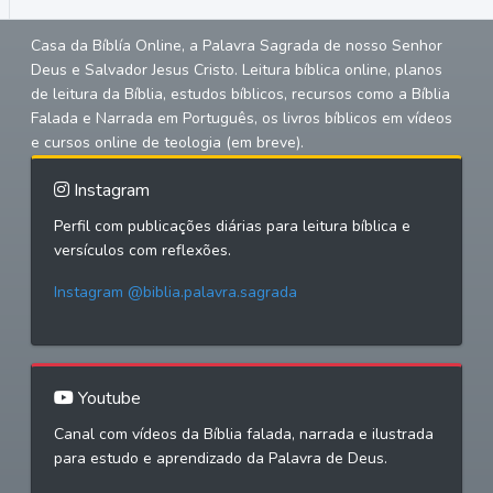
Casa da Bíblía Online, a Palavra Sagrada de nosso Senhor
Deus e Salvador Jesus Cristo. Leitura bíblica online, planos
de leitura da Bíblia, estudos bíblicos, recursos como a Bíblia
Falada e Narrada em Português, os livros bíblicos em vídeos
e cursos online de teologia (em breve).
Instagram
Perfil com publicações diárias para leitura bíblica e
versículos com reflexões.
Instagram @biblia.palavra.sagrada
Youtube
Canal com vídeos da Bíblia falada, narrada e ilustrada
para estudo e aprendizado da Palavra de Deus.