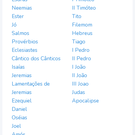
Neemias
II Timóteo
Ester
Tito
Jó
Filemom
Salmos
Hebreus
Provérbios
Tiago
Eclesiastes
I Pedro
Cântico dos Cânticos
II Pedro
Isaías
I João
Jeremias
II João
Lamentações de
III Joao
Jeremias
Judas
Ezequiel
Apocalipse
Daniel
Oséias
Joel
Amós