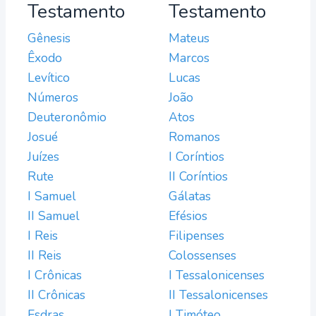
Testamento
Testamento
Gênesis
Mateus
Êxodo
Marcos
Levítico
Lucas
Números
João
Deuteronômio
Atos
Josué
Romanos
Juízes
I Coríntios
Rute
II Coríntios
I Samuel
Gálatas
II Samuel
Efésios
I Reis
Filipenses
II Reis
Colossenses
I Crônicas
I Tessalonicenses
II Crônicas
II Tessalonicenses
Esdras
I Timóteo