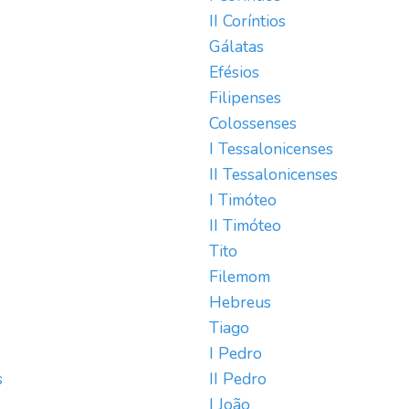
II Coríntios
Gálatas
Efésios
Filipenses
Colossenses
I Tessalonicenses
II Tessalonicenses
I Timóteo
II Timóteo
Tito
Filemom
Hebreus
Tiago
I Pedro
s
II Pedro
I João