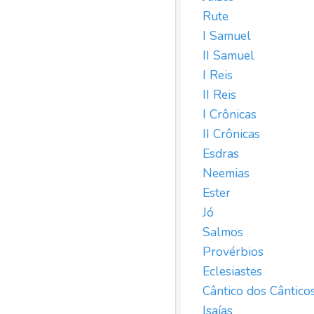
Rute
I Samuel
II Samuel
I Reis
II Reis
I Crônicas
II Crônicas
Esdras
Neemias
Ester
Jó
Salmos
Provérbios
Eclesiastes
Cântico dos Cântico
Isaías