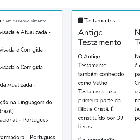
a
Testamentos
* em desenvolvimento
Antigo
N
isada e Atualizada -
Testamento
T
isada e Corrigida -
O Antigo
N
Testamento,
é
isada e Corrigida -
também conhecido
pa
como Velho
Cr
da Aualizada -
Testamento, é a
es
primeira parte da
n
ção na Linguagem de
Bíblia Cristã. É
Je
rasil)
constituído por 39
po
acional - Portugues
livros.
formadora - Portugues