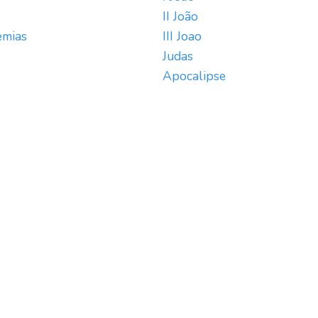
II João
emias
III Joao
Judas
Apocalipse