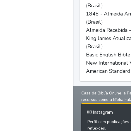
(Brasil)
1848 - Almeida Ant
(Brasil)
Almeida Recebida -
King James Atualiz
(Brasil)
Basic English Bible
New International V
American Standard 
Casa da Bíblía Online, a P
recursos como a Bíblia Fal
Instagram
Perfil com publicações d
reflexões.