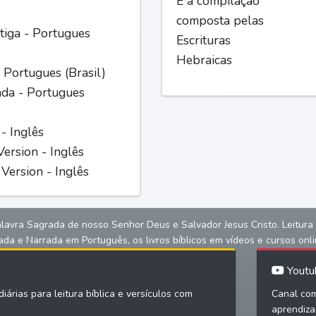
É a compilação
composta pelas
iga - Portugues
Escrituras
Hebraicas
 Portugues (Brasil)
ada - Portugues
 - Inglês
ersion - Inglês
Version - Inglês
alavra Sagrada de nosso Senhor Deus e Salvador Jesus Cristo. Leitura bíb
ada e Narrada em Português, os livros bíblicos em vídeos e cursos onli
Youtu
iárias para leitura bíblica e versículos com
Canal com
aprendiza