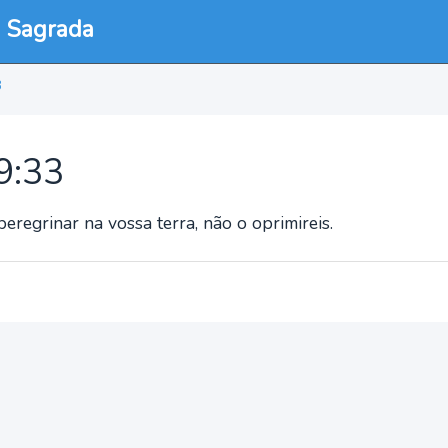
a Sagrada
3
19:33
eregrinar na vossa terra, não o oprimireis.