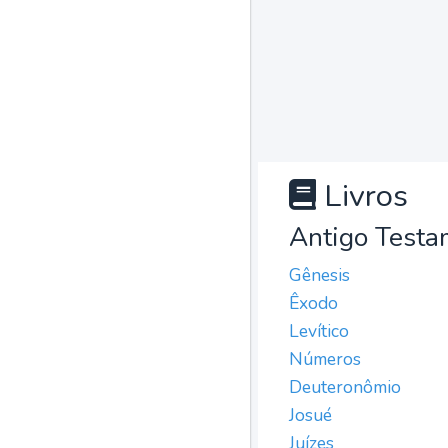
Livros
Antigo Testa
Gênesis
Êxodo
Levítico
Números
Deuteronômio
Josué
Juízes