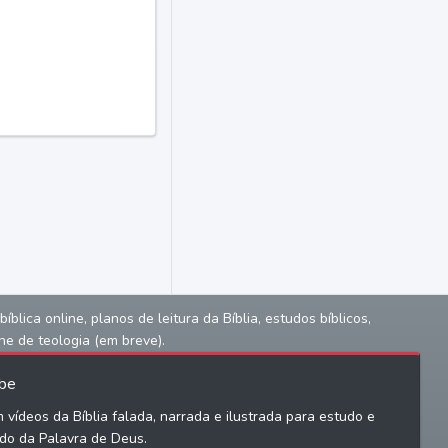
lica online, planos de leitura da Bíblia, estudos bíblicos,
ne de teologia (em breve).
be
 vídeos da Bíblia falada, narrada e ilustrada para estudo e
do da Palavra de Deus.