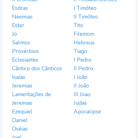
Esdras
I Timóteo
Neemias
II Timóteo
Ester
Tito
Jó
Filemom
Salmos
Hebreus
Provérbios
Tiago
Eclesiastes
I Pedro
Cântico dos Cânticos
II Pedro
Isaías
I João
Jeremias
II João
Lamentações de
III Joao
Jeremias
Judas
Ezequiel
Apocalipse
Daniel
Oséias
Joel