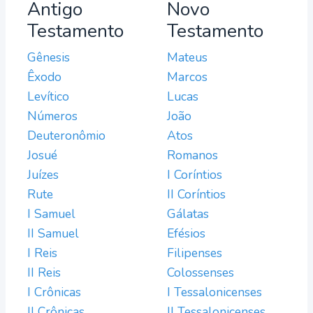
Antigo
Novo
Testamento
Testamento
Gênesis
Mateus
Êxodo
Marcos
Levítico
Lucas
Números
João
Deuteronômio
Atos
Josué
Romanos
Juízes
I Coríntios
Rute
II Coríntios
I Samuel
Gálatas
II Samuel
Efésios
I Reis
Filipenses
II Reis
Colossenses
I Crônicas
I Tessalonicenses
II Crônicas
II Tessalonicenses