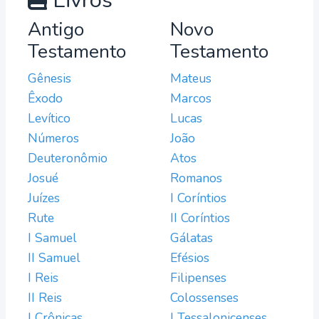
Livros
Antigo
Novo
Testamento
Testamento
Gênesis
Mateus
Êxodo
Marcos
Levítico
Lucas
Números
João
Deuteronômio
Atos
Josué
Romanos
Juízes
I Coríntios
Rute
II Coríntios
I Samuel
Gálatas
II Samuel
Efésios
I Reis
Filipenses
II Reis
Colossenses
I Crônicas
I Tessalonicenses