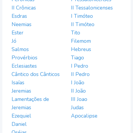
II Crônicas
II Tessalonicenses
Esdras
I Timóteo
Neemias
II Timóteo
Ester
Tito
Jó
Filemom
Salmos
Hebreus
Provérbios
Tiago
Eclesiastes
I Pedro
Cântico dos Cânticos
II Pedro
Isaías
I João
Jeremias
II João
Lamentações de
III Joao
Jeremias
Judas
Ezequiel
Apocalipse
Daniel
Oséias