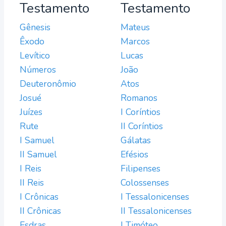
Testamento
Testamento
Gênesis
Mateus
Êxodo
Marcos
Levítico
Lucas
Números
João
Deuteronômio
Atos
Josué
Romanos
Juízes
I Coríntios
Rute
II Coríntios
I Samuel
Gálatas
II Samuel
Efésios
I Reis
Filipenses
II Reis
Colossenses
I Crônicas
I Tessalonicenses
II Crônicas
II Tessalonicenses
Esdras
I Timóteo