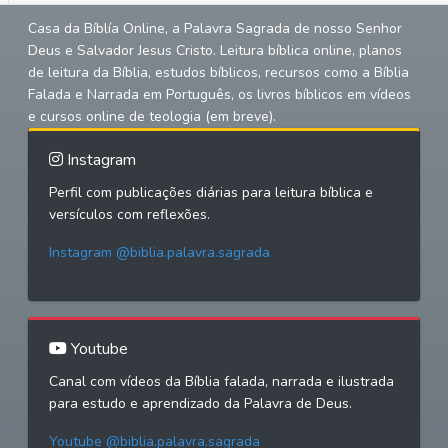
Casa da Bíblía Online, a Palavra Sagrada de nosso Senhor
Deus e Salvador Jesus Cristo. Leitura bíblica online, planos
de leitura da Bíblia, estudos bíblicos, recursos como a Bíblia
Falada e Narrada em Português, os livros bíblicos em vídeos
e cursos online de teologia (em breve).
Instagram
Perfil com publicações diárias para leitura bíblica e
versículos com reflexões.
Instagram @biblia.palavra.sagrada
Youtube
Canal com vídeos da Bíblia falada, narrada e ilustrada
para estudo e aprendizado da Palavra de Deus.
Youtube @biblia.palavra.sagrada