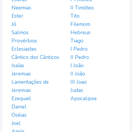
Neemias
II Timóteo
Ester
Tito
Jó
Filemom
Salmos
Hebreus
Provérbios
Tiago
Eclesiastes
I Pedro
Cântico dos Cânticos
II Pedro
Isaías
I João
Jeremias
II João
Lamentações de
III Joao
Jeremias
Judas
Ezequiel
Apocalipse
Daniel
Oséias
Joel
Amós