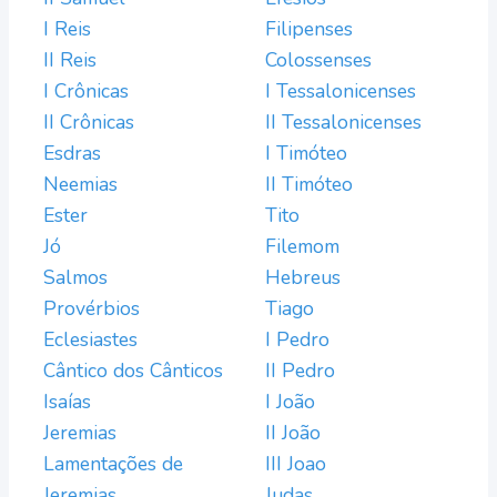
I Reis
Filipenses
II Reis
Colossenses
I Crônicas
I Tessalonicenses
II Crônicas
II Tessalonicenses
Esdras
I Timóteo
Neemias
II Timóteo
Ester
Tito
Jó
Filemom
Salmos
Hebreus
Provérbios
Tiago
Eclesiastes
I Pedro
Cântico dos Cânticos
II Pedro
Isaías
I João
Jeremias
II João
Lamentações de
III Joao
Jeremias
Judas