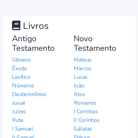
Livros
Antigo
Novo
Testamento
Testamento
Gênesis
Mateus
Êxodo
Marcos
Levítico
Lucas
Números
João
Deuteronômio
Atos
Josué
Romanos
Juízes
I Coríntios
Rute
II Coríntios
I Samuel
Gálatas
II Samuel
Efésios