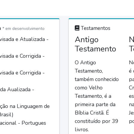
a
Testamentos
* em desenvolvimento
Antigo
N
isada e Atualizada -
Testamento
T
isada e Corrigida -
O Antigo
N
Testamento,
é
isada e Corrigida -
também conhecido
pa
como Velho
Cr
da Aualizada -
Testamento, é a
es
primeira parte da
n
ção na Linguagem de
Bíblia Cristã. É
Je
rasil)
constituído por 39
po
acional - Portugues
livros.