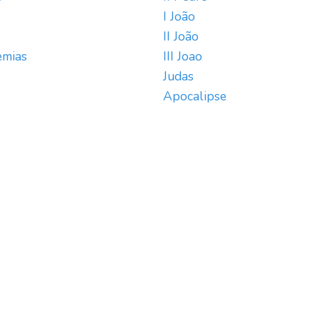
I João
II João
emias
III Joao
Judas
Apocalipse