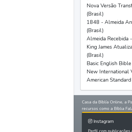
Nova Versão Trans
(Brasil)
1848 - Almeida Ant
(Brasil)
Almeida Recebida -
King James Atualiz
(Brasil)
Basic English Bible
New International V
American Standard 
Casa da Bíblía Online, a P
recursos como a Bíblia Fal
Instagram
Perfil com publicações d