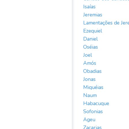
Isaías
Jeremias
Lamentações de Jer
Ezequiel
Daniel
Oséias
Joel
Amós
Obadias
Jonas
Miquéias
Naum
Habacuque
Sofonias
Ageu
Zacarias