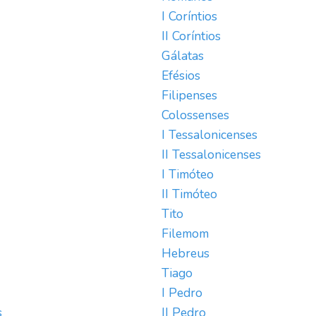
I Coríntios
II Coríntios
Gálatas
Efésios
Filipenses
Colossenses
I Tessalonicenses
II Tessalonicenses
I Timóteo
II Timóteo
Tito
Filemom
Hebreus
Tiago
I Pedro
s
II Pedro