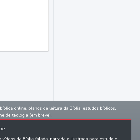
lica online, planos de leitura da Bíblia, estudos bíblicos,
ne de teologia (em breve).
be
 vídeos da Bíblia falada, narrada e ilustrada para estudo e