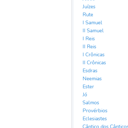
Juízes
Rute
I Samuel
II Samuel
I Reis
II Reis
I Crônicas
II Crônicas
Esdras
Neemias
Ester
Jó
Salmos
Provérbios
Eclesiastes
Cântico dos Cântico