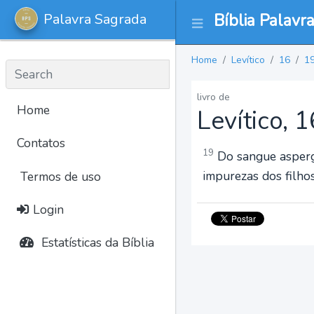
Palavra Sagrada
Bíblia Palavr
Home
Levítico
16
1
livro de
Home
Levítico, 
Contatos
19
Do sangue aspergir
impurezas dos filhos
Termos de uso
Login
Estatísticas da Bíblia