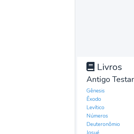
Livros
Antigo Testa
Gênesis
Êxodo
Levítico
Números
Deuteronômio
Josué