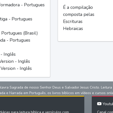
formadora - Portugues
É a compilação
composta pelas
iga - Portugues
Escrituras
Hebraicas
 Portugues (Brasil)
ada - Portugues
 - Inglês
ersion - Inglês
Version - Inglês
alavra Sagrada de nosso Senhor Deus e Salvador Jesus Cristo. Leitura bíb
ada e Narrada em Português, os livros bíblicos em vídeos e cursos onli
Youtu
iárias para leitura bíblica e versículos com
Canal com