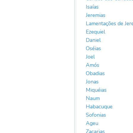
Isaías
Jeremias
Lamentações de Jer
Ezequiel
Daniel
Oséias
Joel
Amós
Obadias
Jonas
Miquéias
Naum
Habacuque
Sofonias
Ageu
Zacarias