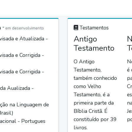
a
Testamentos
* em desenvolvimento
Antigo
N
isada e Atualizada -
Testamento
T
isada e Corrigida -
O Antigo
N
Testamento,
é
isada e Corrigida -
também conhecido
pa
como Velho
Cr
da Aualizada -
Testamento, é a
es
primeira parte da
n
ção na Linguagem de
Bíblia Cristã. É
Je
rasil)
constituído por 39
po
acional - Portugues
livros.