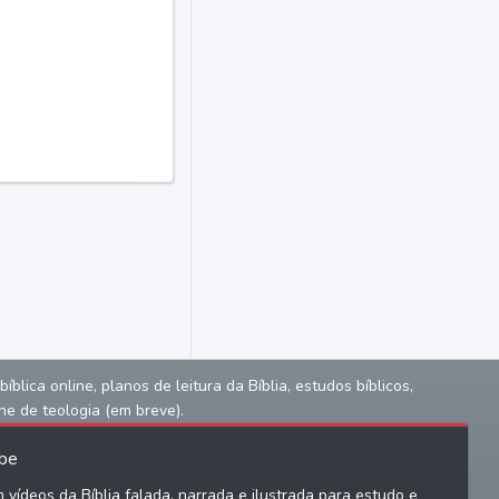
lica online, planos de leitura da Bíblia, estudos bíblicos,
ne de teologia (em breve).
be
 vídeos da Bíblia falada, narrada e ilustrada para estudo e