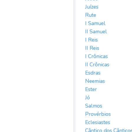
Juízes
Rute
I Samuel
II Samuel
I Reis
II Reis
I Crônicas
II Crônicas
Esdras
Neemias
Ester
Jó
Salmos
Provérbios
Eclesiastes
Cântico dos Cântico