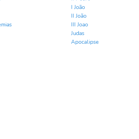
I João
II João
emias
III Joao
Judas
Apocalipse