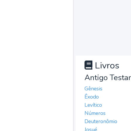
Livros
Antigo Testa
Gênesis
Êxodo
Levítico
Números
Deuteronômio
Josué