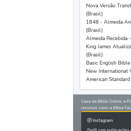
Nova Versão Trans
(Brasil)
1848 - Almeida Ant
(Brasil)
Almeida Recebida -
King James Atualiz
(Brasil)
Basic English Bible
New International V
American Standard 
Casa da Bíblía Online, a P
recursos como a Bíblia Fal
Instagram
Perfil com publicações d