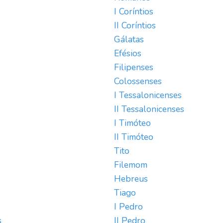
I Coríntios
II Coríntios
Gálatas
Efésios
Filipenses
Colossenses
I Tessalonicenses
II Tessalonicenses
I Timóteo
II Timóteo
Tito
Filemom
Hebreus
Tiago
I Pedro
s
II Pedro