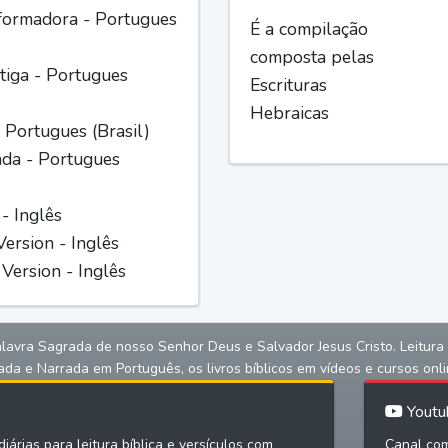
formadora - Portugues
É a compilação
composta pelas
iga - Portugues
Escrituras
Hebraicas
 Portugues (Brasil)
ada - Portugues
 - Inglês
ersion - Inglês
Version - Inglês
alavra Sagrada de nosso Senhor Deus e Salvador Jesus Cristo. Leitura bíb
ada e Narrada em Português, os livros bíblicos em vídeos e cursos onli
Youtu
iárias para leitura bíblica e versículos com
Canal com