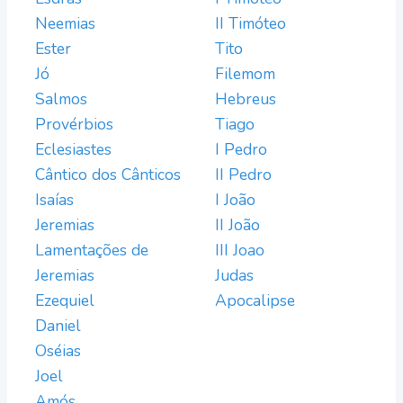
Neemias
II Timóteo
Ester
Tito
Jó
Filemom
Salmos
Hebreus
Provérbios
Tiago
Eclesiastes
I Pedro
Cântico dos Cânticos
II Pedro
Isaías
I João
Jeremias
II João
Lamentações de
III Joao
Jeremias
Judas
Ezequiel
Apocalipse
Daniel
Oséias
Joel
Amós