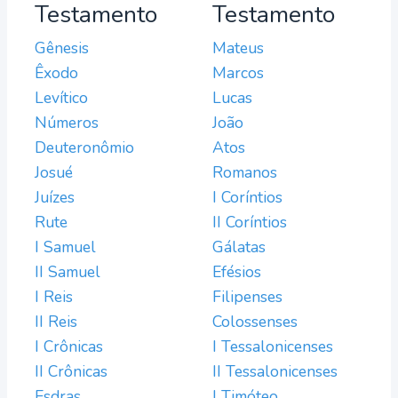
Testamento
Testamento
Gênesis
Mateus
Êxodo
Marcos
Levítico
Lucas
Números
João
Deuteronômio
Atos
Josué
Romanos
Juízes
I Coríntios
Rute
II Coríntios
I Samuel
Gálatas
II Samuel
Efésios
I Reis
Filipenses
II Reis
Colossenses
I Crônicas
I Tessalonicenses
II Crônicas
II Tessalonicenses
Esdras
I Timóteo