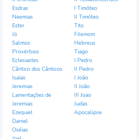
Esdras
I Timóteo
Neemias
II Timóteo
Ester
Tito
Jó
Filemom
Salmos
Hebreus
Provérbios
Tiago
Eclesiastes
I Pedro
Cântico dos Cânticos
II Pedro
Isaías
I João
Jeremias
II João
Lamentações de
III Joao
Jeremias
Judas
Ezequiel
Apocalipse
Daniel
Oséias
Joel