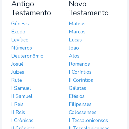
Antigo
Novo
Testamento
Testamento
Gênesis
Mateus
Êxodo
Marcos
Levítico
Lucas
Números
João
Deuteronômio
Atos
Josué
Romanos
Juízes
I Coríntios
Rute
II Coríntios
I Samuel
Gálatas
II Samuel
Efésios
I Reis
Filipenses
II Reis
Colossenses
I Crônicas
I Tessalonicenses
II Crônicas
II Tessalonicenses