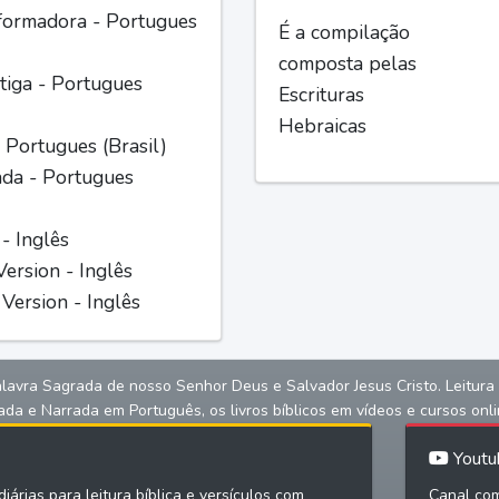
formadora - Portugues
É a compilação
composta pelas
iga - Portugues
Escrituras
Hebraicas
 Portugues (Brasil)
ada - Portugues
 - Inglês
ersion - Inglês
Version - Inglês
alavra Sagrada de nosso Senhor Deus e Salvador Jesus Cristo. Leitura bíb
ada e Narrada em Português, os livros bíblicos em vídeos e cursos onli
Youtu
iárias para leitura bíblica e versículos com
Canal com