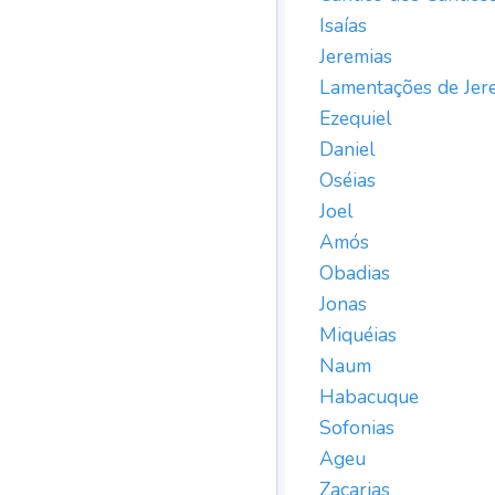
Isaías
Jeremias
Lamentações de Jer
Ezequiel
Daniel
Oséias
Joel
Amós
Obadias
Jonas
Miquéias
Naum
Habacuque
Sofonias
Ageu
Zacarias