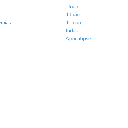
I João
II João
emias
III Joao
Judas
Apocalipse