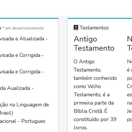
a
Testamentos
* em desenvolvimento
Antigo
N
isada e Atualizada -
Testamento
T
isada e Corrigida -
O Antigo
N
Testamento,
é
isada e Corrigida -
também conhecido
pa
como Velho
Cr
da Aualizada -
Testamento, é a
es
primeira parte da
n
ção na Linguagem de
Bíblia Cristã. É
Je
rasil)
constituído por 39
po
acional - Portugues
livros.