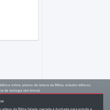
lica online, planos de leitura da Bíblia, estudos bíblicos,
ne de teologia (em breve).
be
 vídeos da Bíblia falada, narrada e ilustrada para estudo e