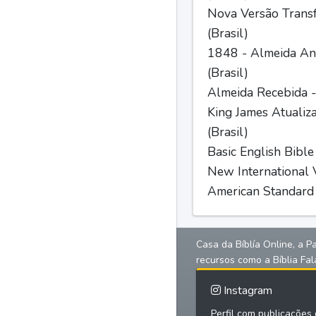
Nova Versão Trans
(Brasil)
1848 - Almeida Ant
(Brasil)
Almeida Recebida -
King James Atualiz
(Brasil)
Basic English Bible
New International V
American Standard 
Casa da Bíblía Online, a P
recursos como a Bíblia Fal
Instagram
Perfil com publicações d