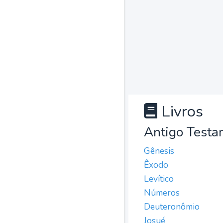
Livros
Antigo Testa
Gênesis
Êxodo
Levítico
Números
Deuteronômio
Josué