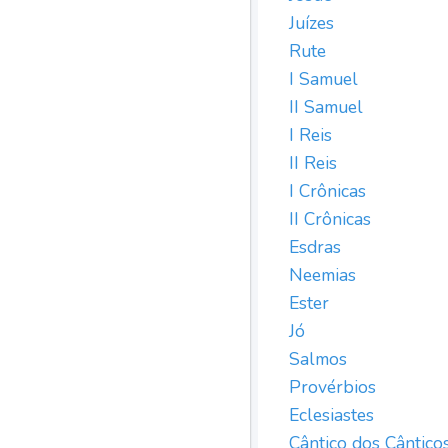
Juízes
Rute
I Samuel
II Samuel
I Reis
II Reis
I Crônicas
II Crônicas
Esdras
Neemias
Ester
Jó
Salmos
Provérbios
Eclesiastes
Cântico dos Cântico