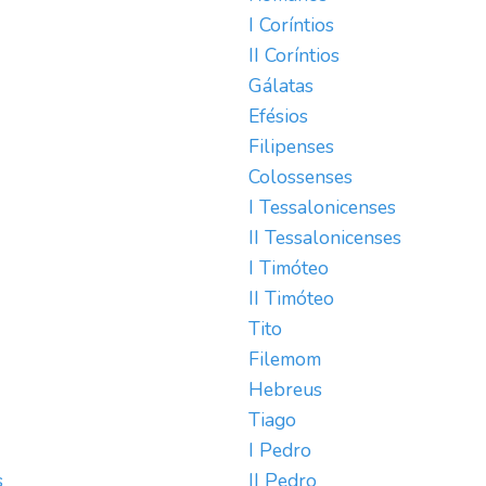
I Coríntios
II Coríntios
Gálatas
Efésios
Filipenses
Colossenses
I Tessalonicenses
II Tessalonicenses
I Timóteo
II Timóteo
Tito
Filemom
Hebreus
Tiago
I Pedro
s
II Pedro