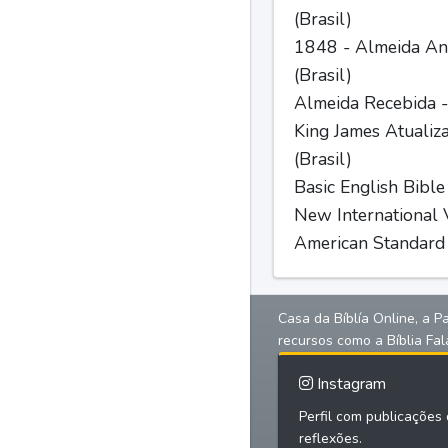
(Brasil)
1848 - Almeida Ant
(Brasil)
Almeida Recebida -
King James Atualiz
(Brasil)
Basic English Bible
New International V
American Standard 
Casa da Bíblía Online, a P
recursos como a Bíblia Fal
Instagram
Perfil com publicações d
reflexões.