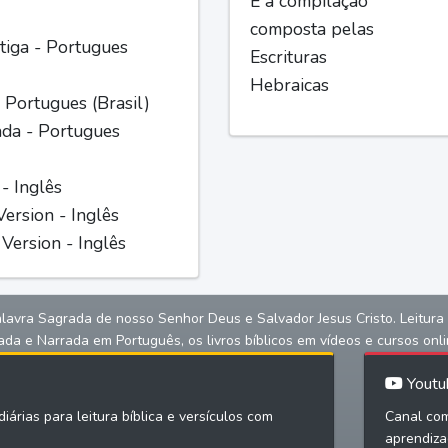
É a compilação
composta pelas
iga - Portugues
Escrituras
Hebraicas
 Portugues (Brasil)
ada - Portugues
 - Inglês
ersion - Inglês
Version - Inglês
alavra Sagrada de nosso Senhor Deus e Salvador Jesus Cristo. Leitura bíb
ada e Narrada em Português, os livros bíblicos em vídeos e cursos onli
Youtu
iárias para leitura bíblica e versículos com
Canal com
aprendiza