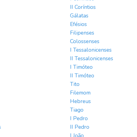
II Coríntios
Gálatas
Efésios
Filipenses
Colossenses
I Tessalonicenses
II Tessalonicenses
I Timóteo
II Timóteo
Tito
Filemom
Hebreus
Tiago
I Pedro
s
II Pedro
I João