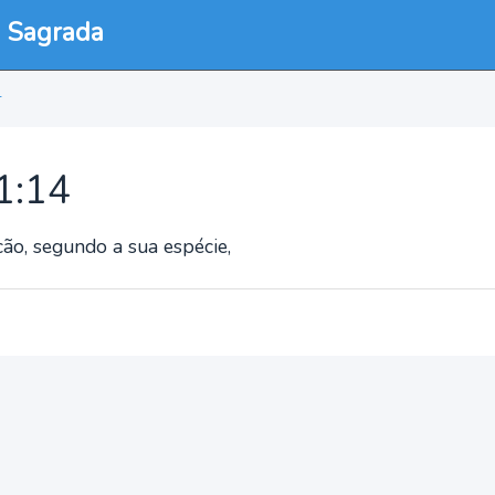
a Sagrada
4
11:14
cão, segundo a sua espécie,