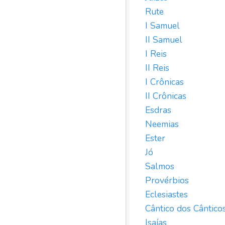
Rute
I Samuel
II Samuel
I Reis
II Reis
I Crônicas
II Crônicas
Esdras
Neemias
Ester
Jó
Salmos
Provérbios
Eclesiastes
Cântico dos Cântico
Isaías