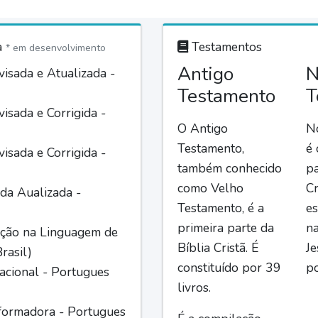
a
Testamentos
* em desenvolvimento
Antigo
N
isada e Atualizada -
Testamento
T
isada e Corrigida -
O Antigo
N
Testamento,
é
isada e Corrigida -
também conhecido
pa
como Velho
Cr
da Aualizada -
Testamento, é a
es
primeira parte da
n
ção na Linguagem de
Bíblia Cristã. É
Je
rasil)
constituído por 39
po
acional - Portugues
livros.
formadora - Portugues