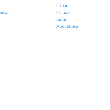
II João
emias
III Joao
Judas
Apocalipse