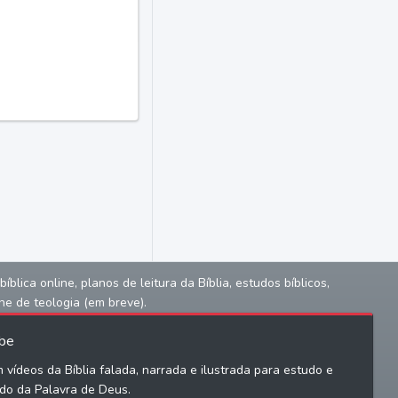
lica online, planos de leitura da Bíblia, estudos bíblicos,
ne de teologia (em breve).
be
 vídeos da Bíblia falada, narrada e ilustrada para estudo e
do da Palavra de Deus.