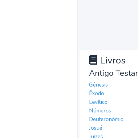
Livros
Antigo Testa
Gênesis
Êxodo
Levítico
Números
Deuteronômio
Josué
Juízes