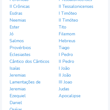
II Crônicas
II Tessalonicenses
Esdras
I Timóteo
Neemias
II Timóteo
Ester
Tito
Jó
Filemom
Salmos
Hebreus
Provérbios
Tiago
Eclesiastes
I Pedro
Cântico dos Cânticos
II Pedro
Isaías
I João
Jeremias
II João
Lamentações de
III Joao
Jeremias
Judas
Ezequiel
Apocalipse
Daniel
Oséias