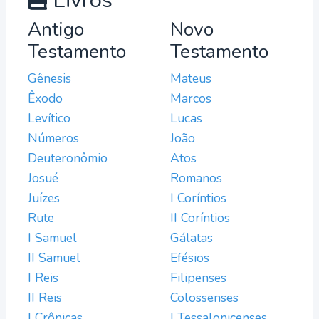
Livros
Antigo
Novo
Testamento
Testamento
Gênesis
Mateus
Êxodo
Marcos
Levítico
Lucas
Números
João
Deuteronômio
Atos
Josué
Romanos
Juízes
I Coríntios
Rute
II Coríntios
I Samuel
Gálatas
II Samuel
Efésios
I Reis
Filipenses
II Reis
Colossenses
I Crônicas
I Tessalonicenses