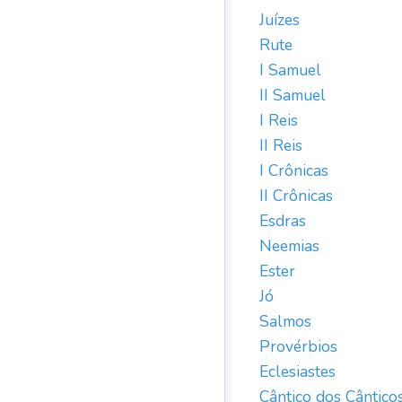
Juízes
Rute
I Samuel
II Samuel
I Reis
II Reis
I Crônicas
II Crônicas
Esdras
Neemias
Ester
Jó
Salmos
Provérbios
Eclesiastes
Cântico dos Cântico