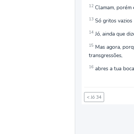
12
Clamam, porém el
13
Só gritos vazios
14
Jó, ainda que diz
15
Mas agora, porqu
transgressões,
16
abres a tua boca
< Jó 34