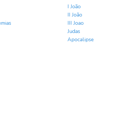
I João
II João
emias
III Joao
Judas
Apocalipse