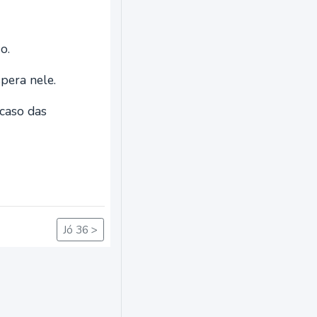
o.
spera nele.
caso das
Jó 36 >