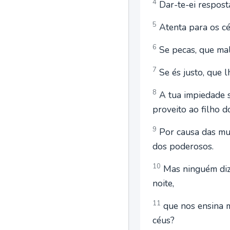
4
Dar-te-ei resposta
5
Atenta para os céu
6
Se pecas, que mal
7
Se és justo, que 
8
A tua impiedade s
proveito ao filho 
9
Por causa das mu
dos poderosos.
10
Mas ninguém diz:
noite,
11
que nos ensina m
céus?