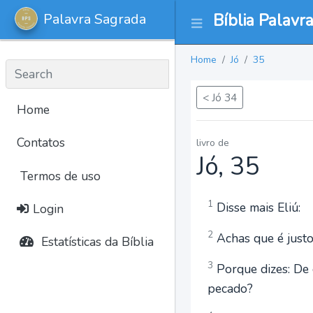
Palavra Sagrada
Bíblia Palavr
Home
Jó
35
< Jó 34
Home
Contatos
livro de
Jó, 35
Termos de uso
1
Disse mais Eliú:
Login
2
Achas que é justo
Estatísticas da Bíblia
3
Porque dizes: De 
pecado?