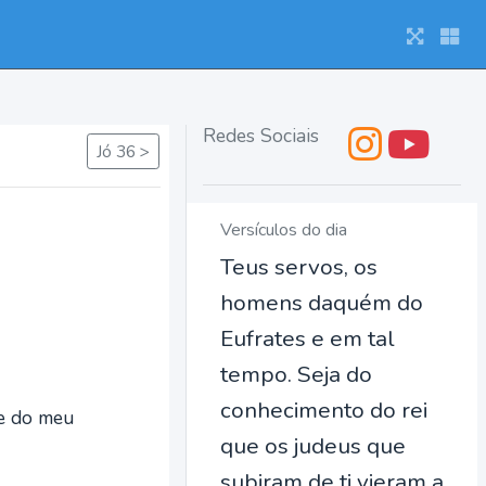
Redes Sociais
Jó 36 >
Versículos do dia
Teus servos, os
homens daquém do
Eufrates e em tal
tempo. Seja do
conhecimento do rei
ue do meu
que os judeus que
subiram de ti vieram a