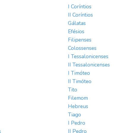
I Coríntios
II Coríntios
Gálatas
Efésios
Filipenses
Colossenses
I Tessalonicenses
II Tessalonicenses
I Timóteo
II Timóteo
Tito
Filemom
Hebreus
Tiago
I Pedro
s
II Pedro