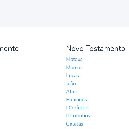
mento
Novo Testamento
Mateus
Marcos
Lucas
João
Atos
Romanos
I Coríntios
II Coríntios
Gálatas