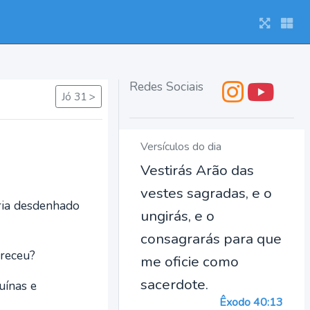
Redes Sociais
Jó 31 >
Versículos do dia
Vestirás Arão das
vestes sagradas, e o
eria desdenhado
ungirás, e o
consagrarás para que
ereceu?
me oficie como
sacerdote.
uínas e
Êxodo 40:13