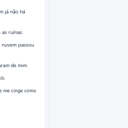
m já não há
as ruínas.
o nuvem passou
aram de mim.
ói.
ue me cinge como