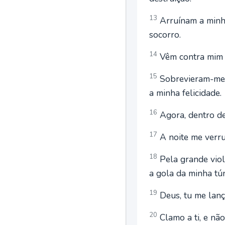
13
Arruínam a minh
socorro.
14
Vêm contra mim c
15
Sobrevieram-me 
a minha felicidade.
16
Agora, dentro de
17
A noite me verru
18
Pela grande viol
a gola da minha tún
19
Deus, tu me lanç
20
Clamo a ti, e nã