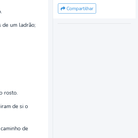
Compartilhar
.
s de um ladrão;
 rosto.
ram de si o
u caminho de