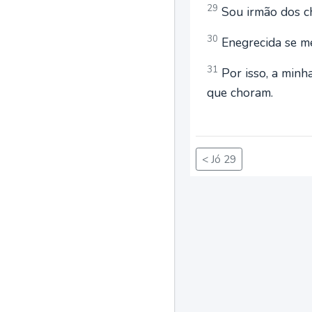
29
Sou irmão dos ch
30
Enegrecida se me
31
Por isso, a minh
que choram.
< Jó 29