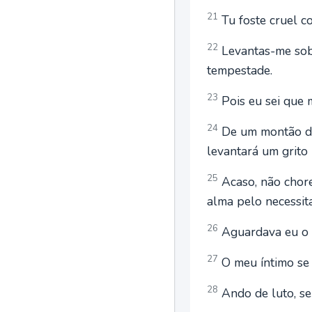
21
Tu foste cruel c
22
Levantas-me sobr
tempestade.
23
Pois eu sei que m
24
De um montão de
levantará um grito
25
Acaso, não chore
alma pelo necessit
26
Aguardava eu o b
27
O meu íntimo se 
28
Ando de luto, se