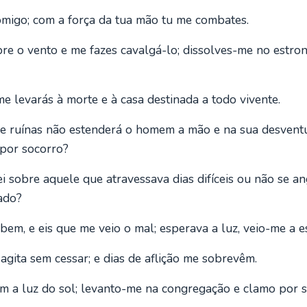
omigo; com a força da tua mão tu me combates.
e o vento e me fazes cavalgá-lo; dissolves-me no estro
e levarás à morte e à casa destinada a todo vivente.
 ruínas não estenderá o homem a mão e na sua desvent
 por socorro?
i sobre aquele que atravessava dias difíceis ou não se a
ado?
em, e eis que me veio o mal; esperava a luz, veio-me a e
agita sem cessar; e dias de aflição me sobrevêm.
m a luz do sol; levanto-me na congregação e clamo por s