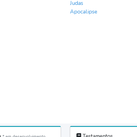
Judas
Apocalipse
a
Testamentos
* em desenvolvimento