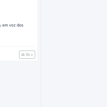
a, em voz dos
Jó 31 >