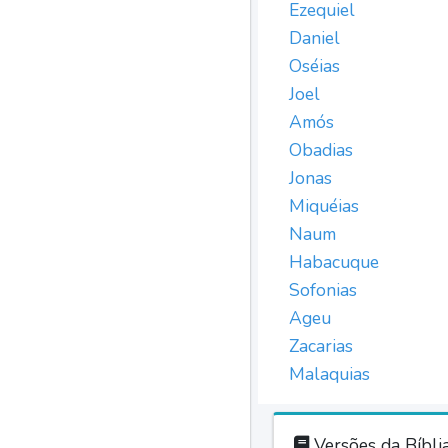
Ezequiel
Daniel
Oséias
Joel
Amós
Obadias
Jonas
Miquéias
Naum
Habacuque
Sofonias
Ageu
Zacarias
Malaquias
Versões da Bíbli