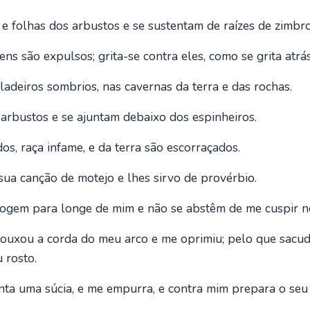
folhas dos arbustos e se sustentam de raízes de zimbro
s são expulsos; grita-se contra eles, como se grita atrá
ladeiros sombrios, nas cavernas da terra e das rochas.
rbustos e se ajuntam debaixo dos espinheiros.
os, raça infame, e da terra são escorraçados.
ua canção de motejo e lhes sirvo de provérbio.
gem para longe de mim e não se abstêm de me cuspir no
uxou a corda do meu arco e me oprimiu; pelo que sacudi
 rosto.
anta uma súcia, e me empurra, e contra mim prepara o se