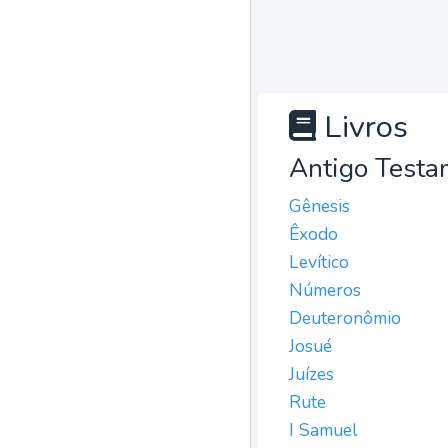
Livros
Antigo Testa
Gênesis
Êxodo
Levítico
Números
Deuteronômio
Josué
Juízes
Rute
I Samuel