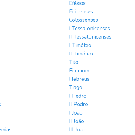
Efésios
Filipenses
Colossenses
I Tessalonicenses
II Tessalonicenses
I Timóteo
II Timóteo
Tito
Filemom
Hebreus
Tiago
I Pedro
s
II Pedro
I João
II João
emias
III Joao