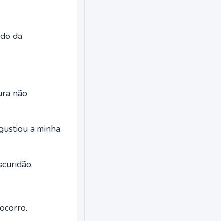
ndo da
ura não
ngustiou a minha
scuridão.
ocorro.