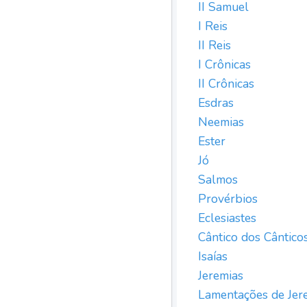
II Samuel
I Reis
II Reis
I Crônicas
II Crônicas
Esdras
Neemias
Ester
Jó
Salmos
Provérbios
Eclesiastes
Cântico dos Cântico
Isaías
Jeremias
Lamentações de Jer