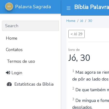
Palavra Sagrada
Bíblia Palavr
Home
Jó
30
< Jó 29
Home
Contatos
livro de
Jó, 30
Termos de uso
1
Mas agora se riem
Login
de pôr ao lado dos
Estatísticas da Bíblia
2
De que também me 
3
De míngua e fome 
desolados.