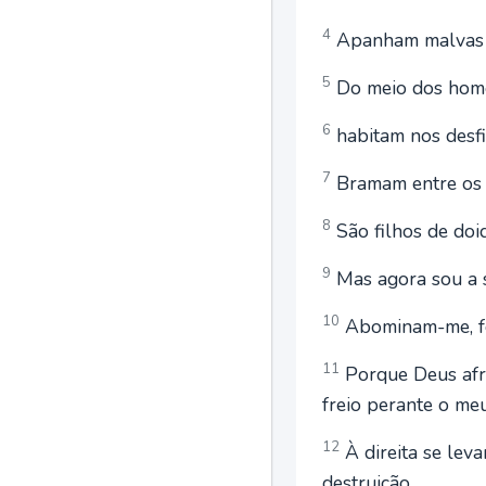
4
Apanham malvas e 
5
Do meio dos homen
6
habitam nos desfi
7
Bramam entre os a
8
São filhos de doid
9
Mas agora sou a s
10
Abominam-me, fo
11
Porque Deus afro
freio perante o meu
12
À direita se lev
destruição.