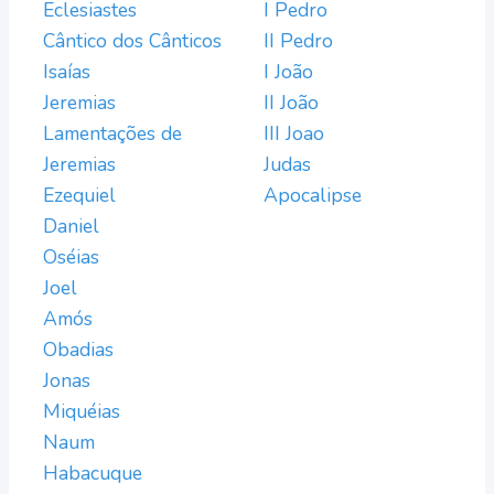
Eclesiastes
I Pedro
Cântico dos Cânticos
II Pedro
Isaías
I João
Jeremias
II João
Lamentações de
III Joao
Jeremias
Judas
Ezequiel
Apocalipse
Daniel
Oséias
Joel
Amós
Obadias
Jonas
Miquéias
Naum
Habacuque