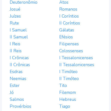
Deuteronômio
Atos
Josué
Romanos
Juízes
I Coríntios
Rute
II Coríntios
I Samuel
Gálatas
II Samuel
Efésios
I Reis
Filipenses
II Reis
Colossenses
I Crônicas
I Tessalonicenses
II Crônicas
II Tessalonicenses
Esdras
I Timóteo
Neemias
II Timóteo
Ester
Tito
Jó
Filemom
Salmos
Hebreus
Provérbios
Tiago